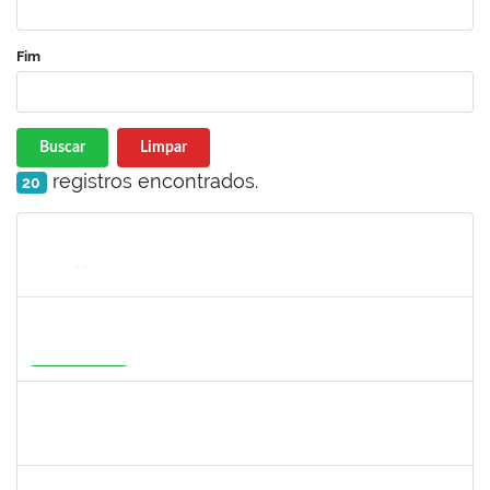
Fim
Buscar
Limpar
registros encontrados.
20
Matrícula
Nome
Cargo
Processo
Início
Fim
Status
2316943
MARIANGELA COSTA VIEIRA
23007.00001878/2026-75
20/05/2026
19/08/2026
Em Andamento
1526112
ELIANA SANTOS DE SOUZA
Técnico
23007.00006288/2026-24
11/05/2026
04/06/2026
Concluído