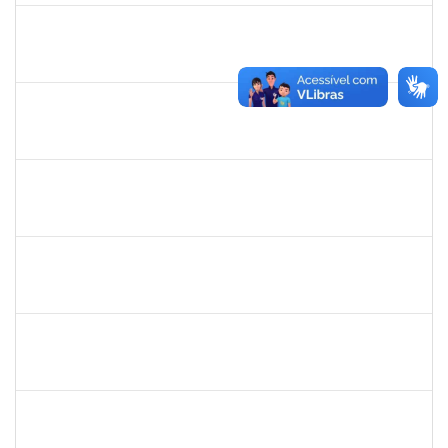
1718454
REGINA MARQUES DE SOUZA
Docente
23007.00000959/2026-56
01/03/2026
29/05/2026
Concluído
1630771
WALTER DA SILVA FRAGA FILHO
Docente
23007.00024743/2025-31
01/03/2026
29/05/2026
Concluído
1123222
IGOR SANTOS AMARAL
Docente
23007.00000128/2026-86
01/03/2026
29/05/2026
Concluído
1651179
JUCILEIDE FERREIRA DO NASCIMENTO
Docente
23007.00000386/2026-07
24/02/2026
23/05/2026
Concluído
2257315
MAURICIO DE NANTES RAMOS
Técnico
23007.00024384/2025-24
23/02/2026
22/03/2026
Concluído
1162621
WILLIAM OLIVEIRA SILVA SANTOS
Técnico
23007.00012085/2025-66
18/02/2026