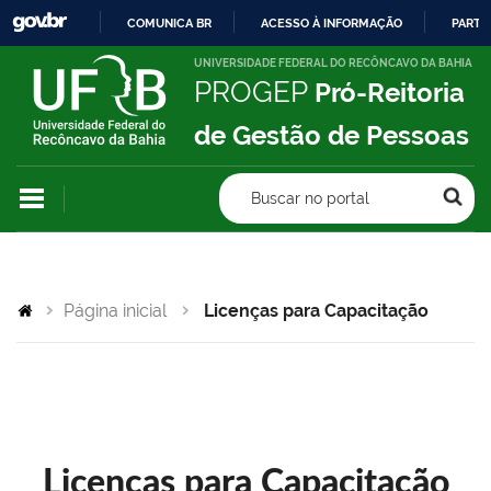
COMUNICA BR
ACESSO À INFORMAÇÃO
PARTI
IR
UNIVERSIDADE FEDERAL DO RECÔNCAVO DA BAHIA
PROGEP
Pró-Reitoria
PARA
O
de Gestão de Pessoas
CONTEÚDO
Buscar no portal
Página inicial
Licenças para Capacitação
Licenças para Capacitação