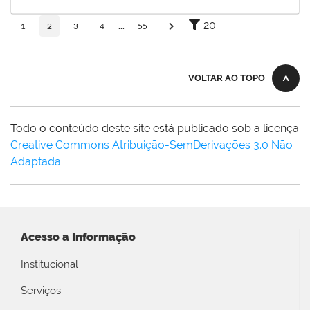
27/03/2026
Concluído
20
1
2
3
4
...
55
VOLTAR AO TOPO
Todo o conteúdo deste site está publicado sob a licença
Creative Commons Atribuição-SemDerivações 3.0 Não
Adaptada
.
Acesso a Informação
Institucional
Serviços