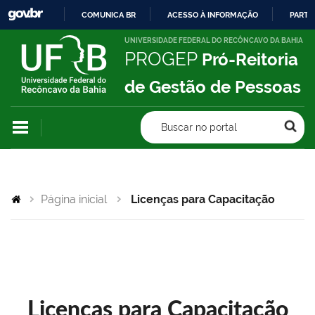
COMUNICA BR
ACESSO À INFORMAÇÃO
PARTI
IR
UNIVERSIDADE FEDERAL DO RECÔNCAVO DA BAHIA
PROGEP
Pró-Reitoria
PARA
O
de Gestão de Pessoas
CONTEÚDO
Buscar no portal
Página inicial
Licenças para Capacitação
Licenças para Capacitação