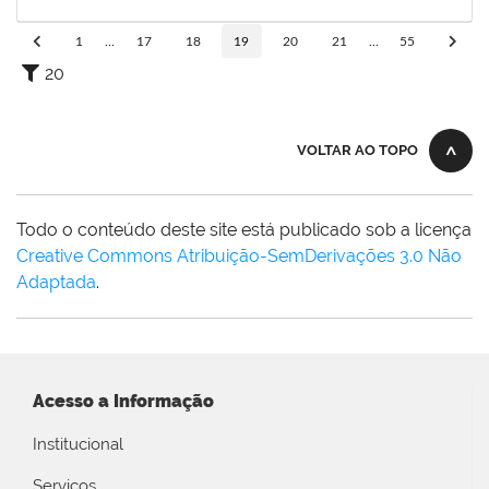
30/04/2024
Concluído
1
...
17
18
19
20
21
...
55
20
VOLTAR AO TOPO
Todo o conteúdo deste site está publicado sob a licença
Creative Commons Atribuição-SemDerivações 3.0 Não
Adaptada
.
Acesso a Informação
Institucional
Serviços