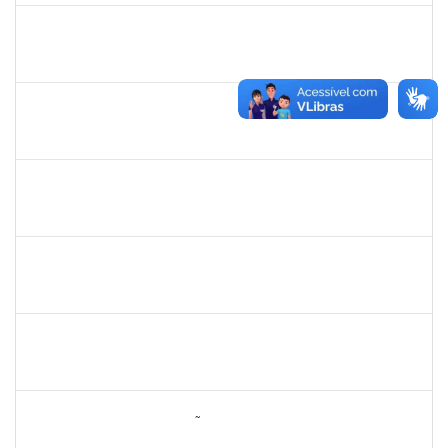
1752889
VIRGILIO JUSTINIANO DOS SANTOS FILHO
Técnico
23007.00003499/2024-61
29/04/2024
27/06/2024
Concluído
1489546
MARCELO SANTANA DOS SANTOS
Docente
23007.00030815/2023-23
25/04/2024
24/07/2024
Concluído
1058037
LUISA MARIA CONCEICAO SILVA
Técnico
23007.00031253/2023-31
24/04/2024
23/05/2024
Concluído
2323935
DELMA FERREIRA DE OLIVEIRA
Técnico
23007.00002983/2024-25
22/04/2024
07/05/2024
Concluído
2730940
GUSTAVO CARVALHO DOS SANTOS
Técnico
23007.00003897/2024-82
19/04/2024
02/06/2024
Concluído
2260005
ESTEFANIA DA CONCEIÇÃO NEVES
Técnico
23007.00030817/2023-66
15/04/2024