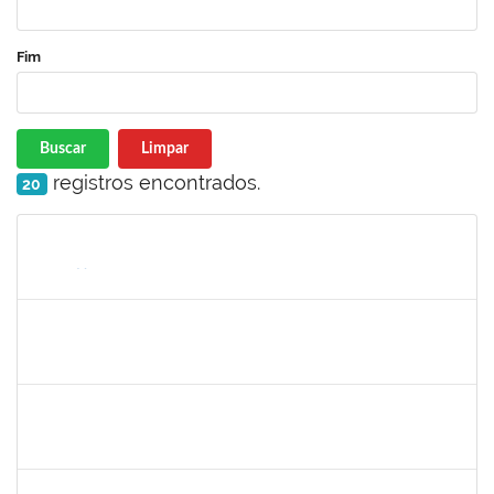
Fim
Buscar
Limpar
registros encontrados.
20
Matrícula
Nome
Cargo
Processo
Início
Fim
Status
1936163
JOSE TORQUATO SAMPAIO TAVARES
Técnico
23007.00006936/2024-91
03/06/2024
02/07/2024
Concluído
1871134
LUCILENE ROCHA SANTOS
Técnico
23007.00024205/2023-13
03/06/2024
02/07/2024
Concluído