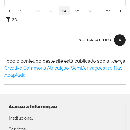
08/01/2024
Concluído
1
...
22
23
24
25
26
...
55
20
VOLTAR AO TOPO
Todo o conteúdo deste site está publicado sob a licença
Creative Commons Atribuição-SemDerivações 3.0 Não
Adaptada
.
Acesso a Informação
Institucional
Serviços