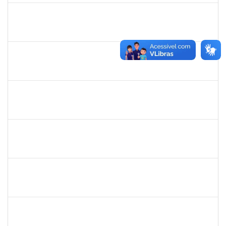
2258007
IVANA DA FRANCA CALDAS SANTANA
Técnico
23007.00014491/2023-03
30/11/2023
15/12/2023
Concluído
1730945
PAULO JOSE CONCEICAO SANTANA
Técnico
23007.00018983/2023-66
30/11/2023
15/12/2023
Concluído
2329908
ROMENIQUE CARNEIRO DE SOUZA
Técnico
23007.00021747/2023-31
27/11/2023
11/12/2023
Concluído
1960213
LORENE GONCALVES COELHO
Docente
23007.00023584/2023-96
27/11/2023
26/01/2024
Concluído
1075431
ERANE LEMOS PITON NEIVA
Técnico
4114419
27/11/2023
26/12/2023
Concluído
1145212
ALANNA RACHEL ANDRADE DOS SANTOS
Técnico
23007.00021231/2022-95
25/11/2023