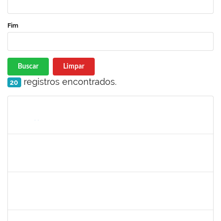
Fim
Buscar
Limpar
registros encontrados.
20
Matrícula
Nome
Cargo
Processo
Início
Fim
Status
1752810
SHIRLEY GUIMARAES ARAUJO
Técnico
23007.00028983/2023-17
28/12/2023
26/01/2024
Concluído
2131990
JEAN PAULO DOS SANTOS CARVALHO
23007.00020179/2023-75
23/12/2023
21/03/2024
Concluído