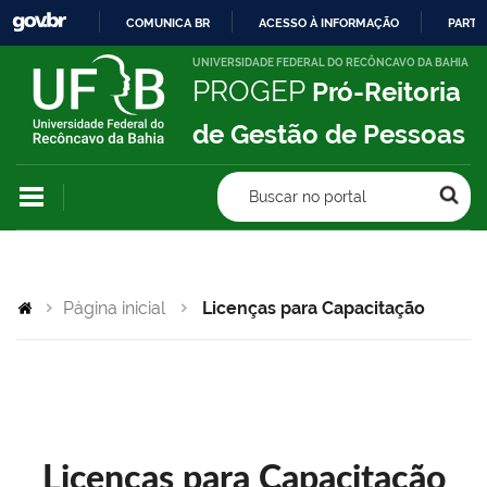
COMUNICA BR
ACESSO À INFORMAÇÃO
PARTI
IR
UNIVERSIDADE FEDERAL DO RECÔNCAVO DA BAHIA
PROGEP
Pró-Reitoria
PARA
O
de Gestão de Pessoas
CONTEÚDO
Buscar no portal
Página inicial
Licenças para Capacitação
Licenças para Capacitação