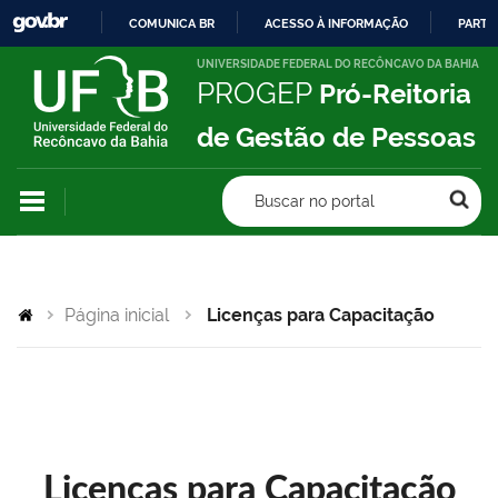
COMUNICA BR
ACESSO À INFORMAÇÃO
PARTI
IR
UNIVERSIDADE FEDERAL DO RECÔNCAVO DA BAHIA
PROGEP
Pró-Reitoria
PARA
O
de Gestão de Pessoas
CONTEÚDO
Buscar no portal
Página inicial
Licenças para Capacitação
Licenças para Capacitação