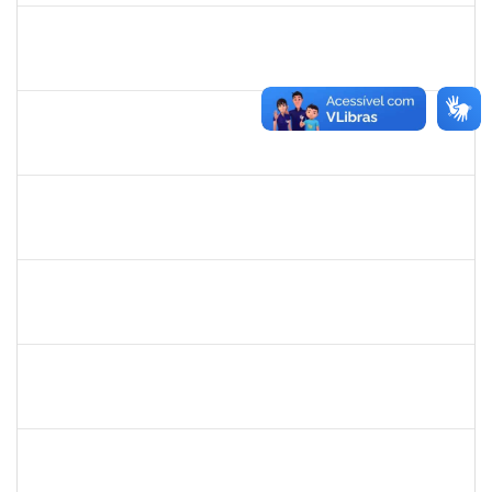
1573600
EDSON PAULINO DA SILVA
Técnico
3363822
03/11/2023
24/11/2023
Concluído
1672972
JOSEMARA BRITO DE JESUS
Técnico
23007.00016281/2023-76
01/11/2023
30/11/2023
Concluído
2093086
KASSIA AGUIAR NORBERTO RIOS
Docente
23007.00019923/2023-03
01/11/2023
30/11/2023
Concluído
1261912
FERNANDA DE OLIVEIRA SOUZA
Docente
23007.00021053/2023-48
01/11/2023
30/12/2023
Concluído
1473363
FERNANDO VICENTINI
Docente
23007.00020868/2023-96
01/11/2023
15/12/2023
Concluído
1715969
PATRICIA VEIGA NASCIMENTO
Docente
23007.00023961/2023-05
01/11/2023