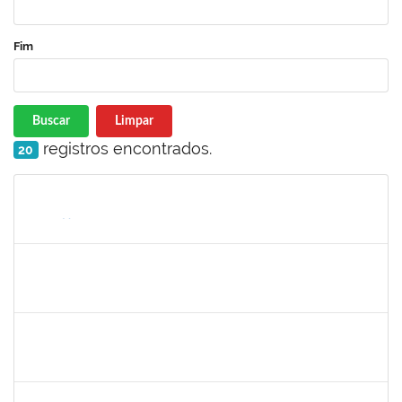
Fim
Buscar
Limpar
registros encontrados.
20
Matrícula
Nome
Cargo
Processo
Início
Fim
Status
1635765
URBANIR SANTANA RODRIGUES
Docente
23007.00022265/2023-13
21/11/2023
16/02/2024
Concluído
1489537
GEOVANA DA PAZ MONTEIRO
Docente
23007.00024088/2023-68
20/11/2023
20/12/2023
Concluído