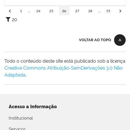
30/12/2023
Concluído
1
...
24
25
26
27
28
...
55
20
VOLTAR AO TOPO
Todo o conteúdo deste site está publicado sob a licença
Creative Commons Atribuição-SemDerivações 3.0 Não
Adaptada
.
Acesso a Informação
Institucional
Serviços