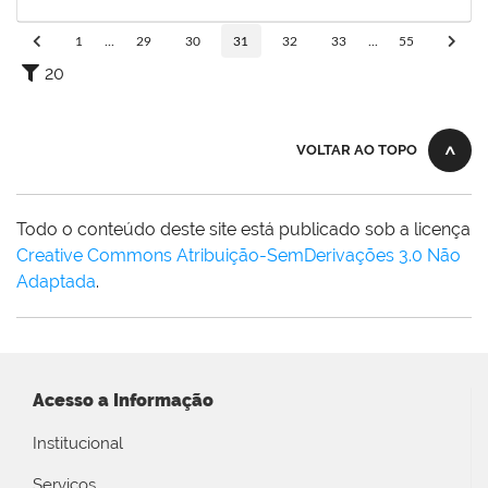
01/06/2023
Concluído
1
...
29
30
31
32
33
...
55
20
VOLTAR AO TOPO
Todo o conteúdo deste site está publicado sob a licença
Creative Commons Atribuição-SemDerivações 3.0 Não
Adaptada
.
Acesso a Informação
Institucional
Serviços