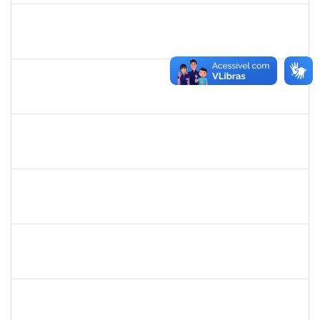
1206405
FILIPE PEREIRA PAES
Técnico
23007.00023667/2022-89
02/05/2023
31/05/2023
Concluído
2654423
CRISTIANE SILVA AGUIAR
Docente
23007.00023209/2022-39
02/05/2023
31/05/2023
Concluído
1754452
ANA CLAUDIA DOS REIS ATCHE
Técnico
23007.00017745/2022-30
02/05/2023
01/08/2023
Concluído
1557813
JOSE MARIO FERREIRA DOS SANTOS
Técnico
23007.00007641/2023-71
02/05/2023
31/07/2023
Concluído
1996686
ELIZANE SANTOS PARANHOS
Técnico
23007.00009926/2023-68
02/05/2023
31/05/2023
Concluído
1839075
ELVES DE ALMEIDA SOUZA
Técnico
23007.00009352/2023-46
02/05/2023