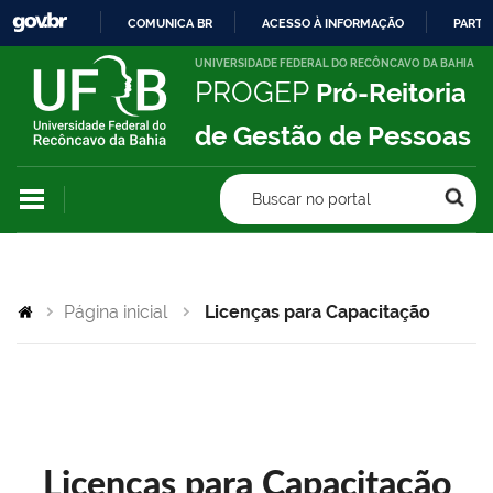
COMUNICA BR
ACESSO À INFORMAÇÃO
PARTI
IR
UNIVERSIDADE FEDERAL DO RECÔNCAVO DA BAHIA
PROGEP
Pró-Reitoria
PARA
O
de Gestão de Pessoas
CONTEÚDO
Buscar no portal
Página inicial
Licenças para Capacitação
Licenças para Capacitação