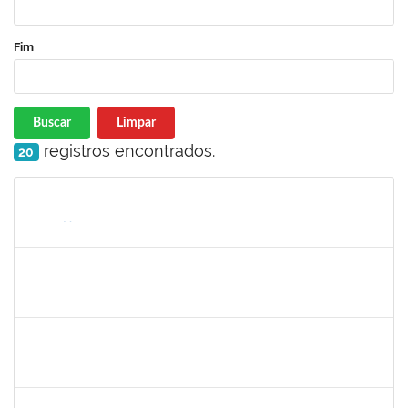
Fim
Buscar
Limpar
registros encontrados.
20
Matrícula
Nome
Cargo
Processo
Início
Fim
Status
2401210
ALEX DO NASCIMENTO AMBROSIO
Técnico
23007.00026404/2022-07
12/06/2023
11/07/2023
Concluído
1753043
MARCUS PIMENTEL OLIVEIRA
Técnico
23007.00006293/2023-92
08/06/2023
07/07/2023
Concluído