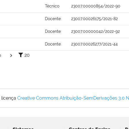
Técnico
23007.00000854/2022-90
Docente
23007.00026175/2021-82
Docente
23007.00000042/2022-92
Docente
23007.00026277/2021-44
20
5
 licença
Creative Commons Atribuição-SemDerivações 3.0 