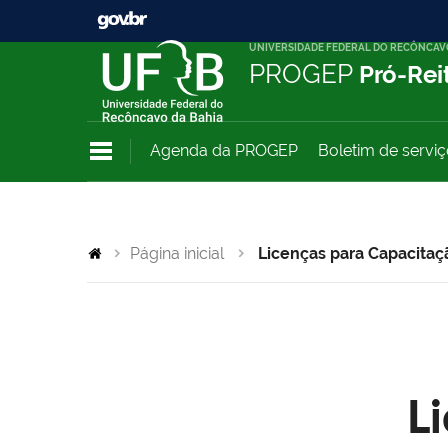
UNIVERSIDADE FEDERAL DO RECÔNCAV
PROGEP
Pró-Rei
Agenda da PROGEP
Boletim de servi
Página inicial
Licenças para Capacitaç
L