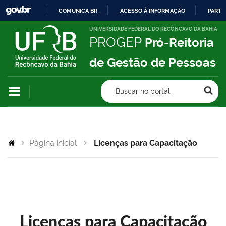
COMUNICA BR
ACESSO À INFORMAÇÃO
PARTI
IR
UNIVERSIDADE FEDERAL DO RECÔNCAVO DA BAHIA
PROGEP
Pró-Reitoria
PARA
O
de Gestão de Pessoas
CONTEÚDO
Buscar no portal
Página inicial
Licenças para Capacitação
Licenças para Capacitação