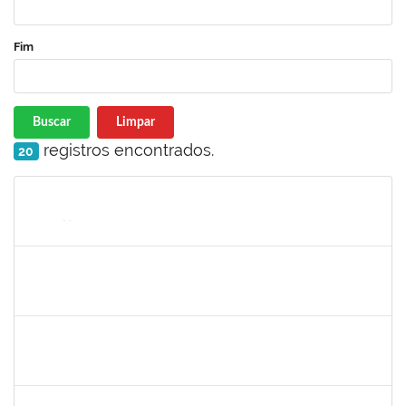
Fim
Buscar
Limpar
registros encontrados.
20
Matrícula
Nome
Cargo
Processo
Início
Fim
Status
1887545
Leila Selles Lima Silva
Técnico
23007.00023932/2019-24
03/02/2020
02/05/2020
Concluído
1791524
Joana Angélica Flores Silva
Técnico
23007.00022962/2019-24
03/02/2020
02/05/2020
Concluído