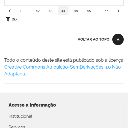
02/02/2020
Concluído
1
...
42
43
44
45
46
...
55
20
VOLTAR AO TOPO
Todo o conteúdo deste site está publicado sob a licença
Creative Commons Atribuição-SemDerivações 3.0 Não
Adaptada
.
Acesso a Informação
Institucional
Serviços