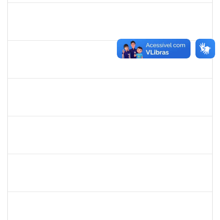
1690372
Leandro Moura da Silva Bom Conselho
Técnico
23007.00017099/2019-21
06/01/2020
05/04/2020
Concluído
1984868
Edson Conceição Silva
Técnico
23007.00024122/2019-35
06/01/2020
04/02/2020
Concluído
1874527
Roque Antonio Menezes Santos
Técnico
23007.00022415/2019-49
06/01/2020
31/01/2020
Concluído
1885108
Ronaldo Carvalho da Silva
Técnico
23007.00021700/2019-51
06/01/2020
05/03/2020
Concluído
2016445
Alexsandro Gomes dos Santos
Técnico
23007.00025098/2019-67
06/01/2020
04/02/2020
Concluído
1753095
Leonardo da Silva Sampaio
Técnico
23007.00024744/2019-22
03/01/2020