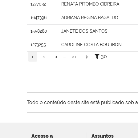
1277032
RENATA PITOMBO CIDREIRA
1647396
ADRIANA REGINA BAGALDO
1558280
JANETE DOS SANTOS
1273255
CAROLINE COSTA BOURBON
30
1
2
3
...
37
Todo o conteúdo deste site está publicado sob a
Acesso a
Assuntos