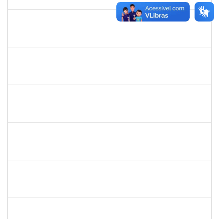
15/08/2025
Concluído
2426970
RODRIGO JESUS DE OLIVEIRA
Técnico
23007.00003030/2025-14
17/07/2025
15/08/2025
Concluído
1759259
FABIANA DE JESUS CERQUEIRA
Técnico
23007.00006101/2025-32
14/07/2025
12/08/2025
Concluído
2328936
JENILDA BASTOS ALMEIDA PINHEIRO
Técnico
23007.00007283/2025-31
14/07/2025
28/07/2025
Concluído
2261057
EVANDRO SILVA DE FREITAS
Técnico
23007.00013076/2025-81
14/07/2025
13/10/2025
Concluído
2257657
MARIA FABIANA BARRETO NERI
Técnico
23007.00002251/2025-95
07/07/2025
04/10/2025
Concluído
1837428
DANIELE CONCEICAO MARQUES
Técnico