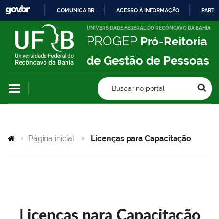
COMUNICA BR
ACESSO À INFORMAÇÃO
PARTI
IR
UNIVERSIDADE FEDERAL DO RECÔNCAVO DA BAHIA
PROGEP
Pró-Reitoria
PARA
O
de Gestão de Pessoas
CONTEÚDO
Buscar no portal
Página inicial
Licenças para Capacitação
Licenças para Capacitação