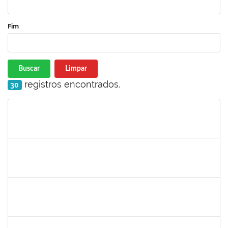
Fim
Buscar
Limpar
registros encontrados.
30
Matrícula
Nome
Cargo
Processo
Início
Fim
Status
HELENILDO SANTANA DOS SANTOS
HELENILDO SANTANA DOS SANTOS
Técnico
23007.00014634/2025-16
25/08/2025
23/09/2025
Concluído
1558280
JANETE DOS SANTOS
Técnico
23007.00015075/2025-40
22/08/2025
05/09/2025
Concluído