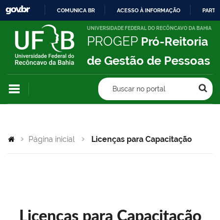
COMUNICA BR
ACESSO À INFORMAÇÃO
PARTI
IR
UNIVERSIDADE FEDERAL DO RECÔNCAVO DA BAHIA
PROGEP
Pró-Reitoria
PARA
O
de Gestão de Pessoas
CONTEÚDO
Buscar no portal
Página inicial
Licenças para Capacitação
Licenças para Capacitação