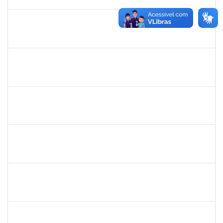
13/06/2025
Concluído
2277033
JAMES LIMA CHAVES
Técnico
23007.00002772/2025-93
19/05/2025
17/08/2025
Concluído
2261493
LEANDRO MACIEL LOPES
Técnico
23007.00003021/2025-63
19/05/2025
17/06/2025
Concluído
1791524
JOANA ANGELICA FLORES SILVA
Técnico
23007.00008544/2025-31
16/05/2025
14/06/2025
Concluído
1894151
EVANDRO DE QUEIROZ BARBOSA E SILVA
Técnico
23007.00008318/2025-22
12/05/2025
10/06/2025
Concluído
1047986
ROBSON DE JESUS SANTOS
Técnico
23007.00005579/2025-61
05/05/2025
02/08/2025
Concluído
1046848
ROSILDA SANTANA DOS SANTOS
Técnico