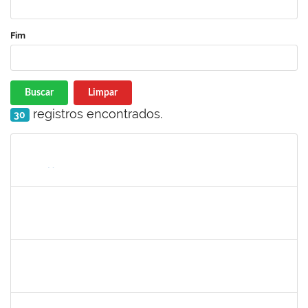
Fim
Buscar
Limpar
registros encontrados.
30
Matrícula
Nome
Cargo
Processo
Início
Fim
Status
1755222
FELIPE CASSIO REIS RAMOS
Técnico
23007.00005868/2025-18
30/06/2025
28/07/2025
Concluído
2257489
MARCELO DE JESUS DE AZEVEDO
Técnico
23007.00009439/2025-19
30/06/2025
01/08/2025
Concluído