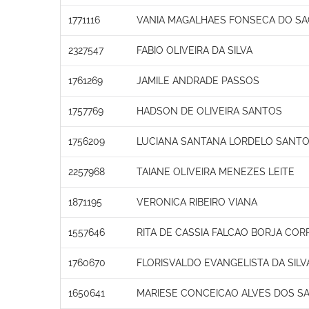
1771116
VANIA MAGALHAES FONSECA DO S
2327547
FABIO OLIVEIRA DA SILVA
1761269
JAMILE ANDRADE PASSOS
1757769
HADSON DE OLIVEIRA SANTOS
1756209
LUCIANA SANTANA LORDELO SANT
2257968
TAIANE OLIVEIRA MENEZES LEITE
1871195
VERONICA RIBEIRO VIANA
1557646
RITA DE CASSIA FALCAO BORJA COR
1760670
FLORISVALDO EVANGELISTA DA SILV
1650641
MARIESE CONCEICAO ALVES DOS S