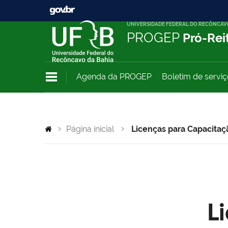
UNIVERSIDADE FEDERAL DO RECÔNCAV
PROGEP
Pró-Rei
Agenda da PROGEP
Boletim de servi
Página inicial
Licenças para Capacitaç
L