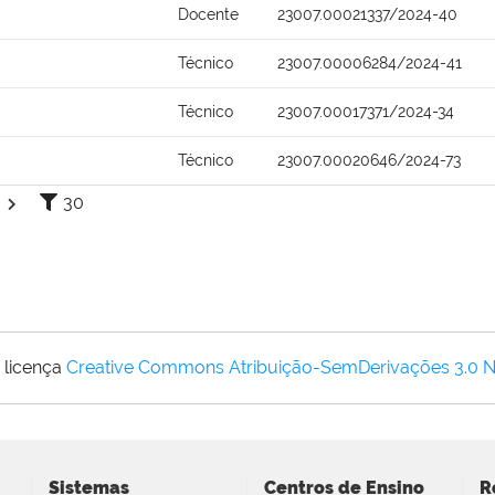
Docente
23007.00021337/2024-40
Técnico
23007.00006284/2024-41
Técnico
23007.00017371/2024-34
Técnico
23007.00020646/2024-73
30
 licença
Creative Commons Atribuição-SemDerivações 3.0 
Sistemas
Centros de Ensino
R