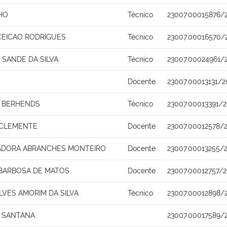
HO
Técnico
23007.00015876/
EICAO RODRIGUES
Técnico
23007.00016570/
 SANDE DA SILVA
Técnico
23007.00024961/
Docente
23007.00013131/2
O BERHENDS
Técnico
23007.00013391/2
A CLEMENTE
Docente
23007.00012578/
IADORA ABRANCHES MONTEIRO
Docente
23007.00013255/
BARBOSA DE MATOS
Docente
23007.00012757/
LVES AMORIM DA SILVA
Técnico
23007.00012898/
 SANTANA
23007.00017589/