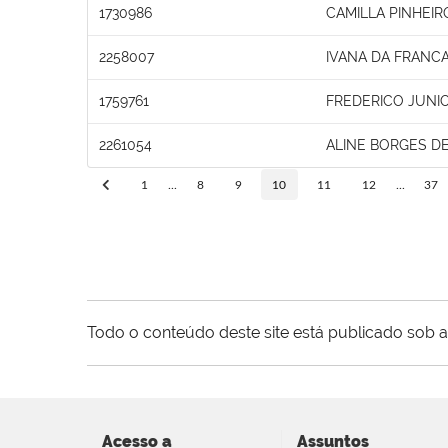
1730986
CAMILLA PINHEI
2258007
IVANA DA FRANC
1759761
FREDERICO JUNIO
2261054
ALINE BORGES DE
1
...
8
9
10
11
12
...
37
Todo o conteúdo deste site está publicado sob a
Acesso a
Assuntos