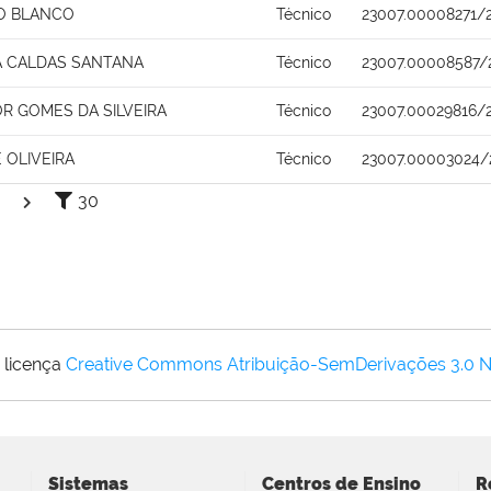
RO BLANCO
Técnico
23007.00008271/
A CALDAS SANTANA
Técnico
23007.00008587/
R GOMES DA SILVEIRA
Técnico
23007.00029816/
 OLIVEIRA
Técnico
23007.00003024/
30
 licença
Creative Commons Atribuição-SemDerivações 3.0 
Sistemas
Centros de Ensino
R