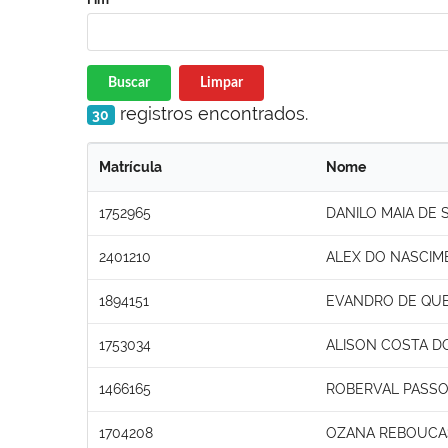
Buscar
Limpar
registros encontrados.
30
Matrícula
Nome
1752965
DANILO MAIA DE
2401210
ALEX DO NASCIM
1894151
EVANDRO DE QUE
1753034
ALISON COSTA D
1466165
ROBERVAL PASSO
1704208
OZANA REBOUCAS