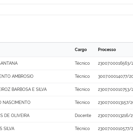
Cargo
Processo
 SANTANA
Técnico
23007.00016563/
ENTO AMBROSIO
Técnico
3007.00014077/2
IROZ BARBOSA E SILVA
Técnico
23007.00010753/
O NASCIMENTO
Técnico
23007.00013157/2
S DE OLIVEIRA
Docente
23007.00013216/2
 SILVA
Técnico
23007.00010577/