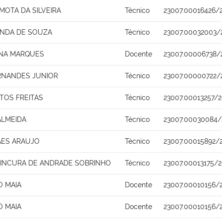
MOTA DA SILVEIRA
Técnico
23007.00016426/
ANDA DE SOUZA
Técnico
23007.00032003/
ENA MARQUES
Docente
23007.00006738/
RNANDES JUNIOR
Técnico
23007.00000722/
TOS FREITAS
Técnico
23007.00013257/2
ALMEIDA
Técnico
23007.00030084/
AES ARAUJO
Técnico
23007.00015892/
INCURA DE ANDRADE SOBRINHO
Técnico
23007.00013175/2
O MAIA
Docente
23007.00010156/
O MAIA
Docente
23007.00010156/