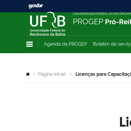
UNIVERSIDADE FEDERAL DO RECÔNCAV
PROGEP
Pró-Rei
Agenda da PROGEP
Boletim de servi
Página inicial
Licenças para Capacitaç
L