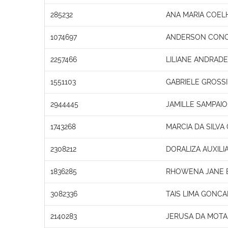
285232
ANA MARIA COEL
1074697
ANDERSON CONC
2257466
LILIANE ANDRADE
1551103
GABRIELE GROSSI
2944445
JAMILLE SAMPAI
1743268
MARCIA DA SILV
2308212
DORALIZA AUXIL
1836285
RHOWENA JANE 
3082336
TAIS LIMA GONCA
2140283
JERUSA DA MOTA