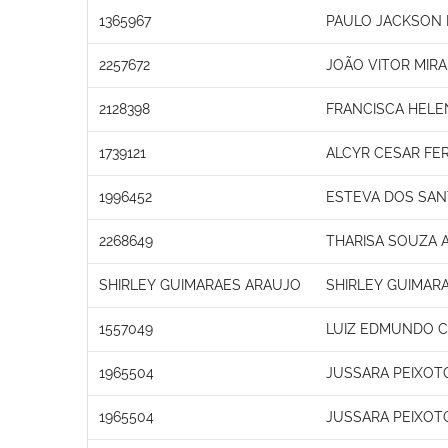
1365967
PAULO JACKSON 
2257672
JOÃO VITOR MIR
2128398
FRANCISCA HEL
1739121
ALCYR CESAR FE
1996452
ESTEVA DOS SAN
2268649
THARISA SOUZA 
SHIRLEY GUIMARAES ARAUJO
SHIRLEY GUIMAR
1557049
LUIZ EDMUNDO C
1965504
JUSSARA PEIXOT
1965504
JUSSARA PEIXOT