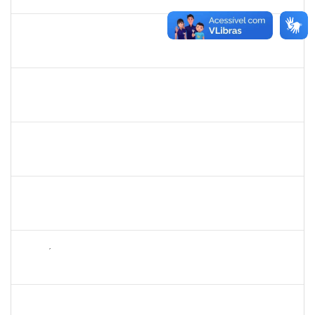
30/12/2023
Concluído
2183675
ANALDINO PINHEIRO SILVA FILHO
Docente
23007.00024719/2023-06
01/11/2023
30/12/2023
Concluído
1206405
FILIPE PEREIRA PAES
Técnico
23007.00023667/2022-89
01/11/2023
30/11/2023
Concluído
1557032
ZOZILENE NASCIMENTO SANTOS TELES
Técnico
23007.00030243/2022-47
01/11/2023
15/12/2023
Concluído
1759761
FREDERICO JUNIOR GOMES DA SILVEIRA
Técnico
23007.00023568/2023-43
31/10/2023
14/11/2023
Concluído
1761039
ANDRÉ LUIZ VALVERDE DE CARVALHO
Técnico
3380562
30/10/2023
28/11/2023
Concluído
2304603
LAISE CARVALHO SANTOS
Técnico