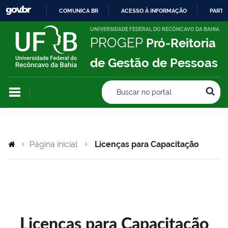
COMUNICA BR
ACESSO À INFORMAÇÃO
PARTI
IR
UNIVERSIDADE FEDERAL DO RECÔNCAVO DA BAHIA
PROGEP
Pró-Reitoria
PARA
O
de Gestão de Pessoas
CONTEÚDO
Buscar no portal
Página inicial
Licenças para Capacitação
Licenças para Capacitação