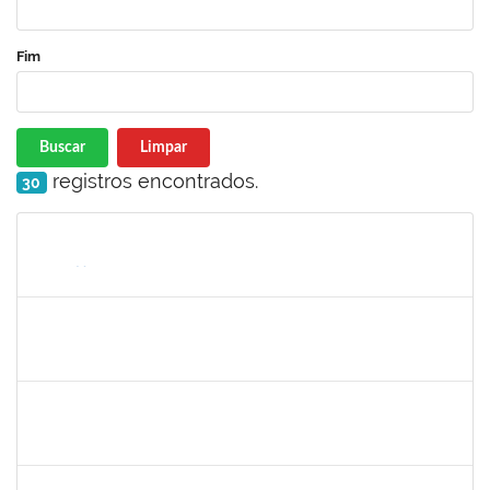
Fim
Buscar
Limpar
registros encontrados.
30
Matrícula
Nome
Cargo
Processo
Início
Fim
Status
1635765
URBANIR SANTANA RODRIGUES
Docente
23007.00022265/2023-13
21/11/2023
16/02/2024
Concluído
1489537
GEOVANA DA PAZ MONTEIRO
Docente
23007.00024088/2023-68
20/11/2023
20/12/2023
Concluído