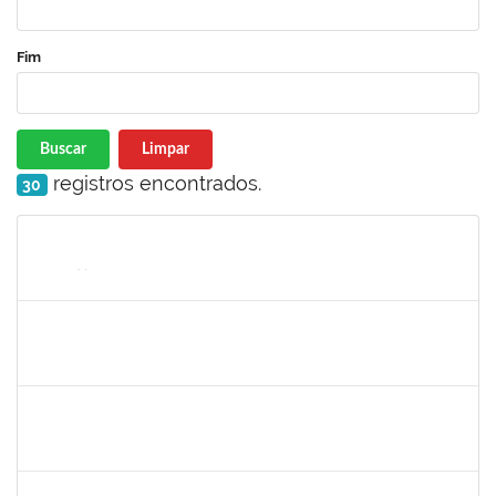
Fim
Buscar
Limpar
registros encontrados.
30
Matrícula
Nome
Cargo
Processo
Início
Fim
Status
1359156
CLAUDIA FEIO DA MAIA LIMA
Docente
23007.00026277/2021-44
03/01/2022
01/02/2022
Concluído
1610901
LUCIANA SOUZA OLIVEIRA
Técnico
23007.00004135/2021-67
02/01/2022
01/02/2022
Concluído