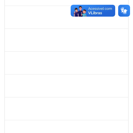
18/10/2021
Concluído
1277032
Renata Pitombo Cidreira
Docente
23007.00007565/2021-92
13/07/2021
13/10/2021
Concluído
1551189
Fabíola Marinho Costa
Docente
23007.00003279/2021-93
31/05/2021
30/08/2021
Concluído
1870820
CAROLINE SANTIAGO BARBOSA SOUZA
Técnico
23007.00012090/2020-43
17/05/2021
30/06/2021
Concluído
1610709
ACMA DE LIMA CUNHA
Técnico
23007.015316/2020-47
05/05/2021
02/08/2021
Concluído
1610901
LUCIANA SOUZA OLIVEIRA
Técnico
23007.00004135/2021-67
03/05/2021
01/06/2021
Concluído
1873744
SILVIA BARRETO BRITO MALTA
Docente