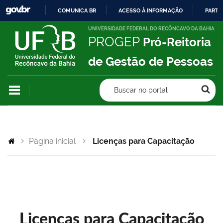
COMUNICA BR
ACESSO À INFORMAÇÃO
PARTI
IR
UNIVERSIDADE FEDERAL DO RECÔNCAVO DA BAHIA
PROGEP
Pró-Reitoria
PARA
O
de Gestão de Pessoas
CONTEÚDO
Buscar no portal
Página inicial
Licenças para Capacitação
Licenças para Capacitação