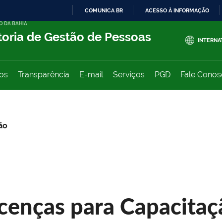
COMUNICA BR
ACESSO À INFORMAÇÃO
O DA BAHIA
IR
toria de Gestão de Pessoas
PARA
INTERNA
O
CONTEÚDO
ços
Transparência
E-mail
Serviços
PGD
Fale Cono
ão
icenças para Capacitaç