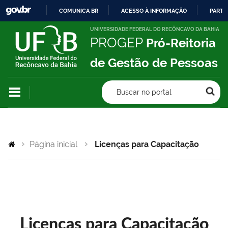
COMUNICA BR
ACESSO À INFORMAÇÃO
PARTI
IR
UNIVERSIDADE FEDERAL DO RECÔNCAVO DA BAHIA
PROGEP
Pró-Reitoria
PARA
O
de Gestão de Pessoas
CONTEÚDO
Buscar no portal
Página inicial
Licenças para Capacitação
Licenças para Capacitação