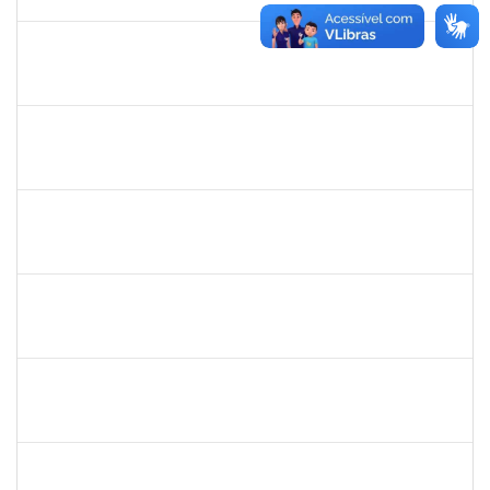
21/06/2019
Concluído
1873900
José Francisco Coutinho
Técnico
23007.00005909/2019-93
21/05/2019
19/06/2019
Concluído
1198810
Isabel Cristina Ferreira dos Reis
Docente
23007.0006216/2019-49
15/05/2019
31/07/2019
Concluído
1602367
José Péricles Diniz Bahia
Docente
23007.00010225/2019-58
15/05/2019
14/08/2019
Concluído
140340
Pedro Paulo Ferreira da Silva
Técnico
23007.00003950/2019-24
13/05/2019
12/08/2019
Concluído
1836241
Rodrigo Fernandes Cunha
Técnico
23007.0010214/2019-64
13/05/2019
11/06/2019
Concluído
1856918
Tércio de Miranda Rogério de Souza
Técnico