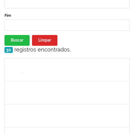
Fim
Buscar
Limpar
registros encontrados.
30
Matrícula
Nome
Cargo
Processo
Início
Fim
Status
1761110
Thainan Souza dos Santos
Técnico
23007.00011349/2019-71
08/07/2019
05/09/2019
Concluído
1730935
Tiago Fernandes Athayde Novaes
Técnico
23007.00011235/2019-45
05/07/2019
04/09/2019
Concluído