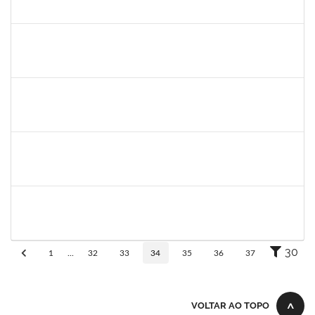
23007.0011148/2019-66
13/05/2019
14/06/2019
Concluído
1781055
Caillan Farias Silva
Técnico
23007.00012176/2019-52
13/05/2019
12/08/2019
Concluído
1525345
Nilson Weisheimer
Docente
23007.2815/2019-17
11/05/2019
11/08/2019
Concluído
1754170
François Santos de Brito
Técnico
23007.0009952/2019-57
08/05/2019
06/06/2019
Concluído
Maria Bárbara Gonçalves
Técnico
23007.0003590/2019-44
06/05/2019
04/06/2019
Concluído
30
1
...
32
33
34
35
36
37
VOLTAR AO TOPO