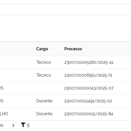
Cargo
Processo
Técnico
23007.00005260/2025-41
Técnico
23007.00006951/2025-71
OS
23007.00010043/2025-07
OS
Docente
23007.00011491/2025-02
ILHO
Docente
23007.00010015/2025-84
5
20