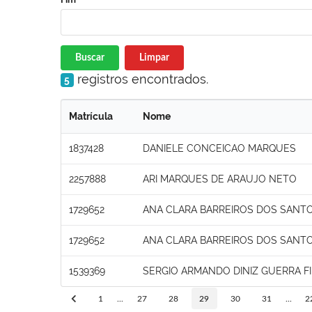
Buscar
Limpar
registros encontrados.
5
Matrícula
Nome
1837428
DANIELE CONCEICAO MARQUES
2257888
ARI MARQUES DE ARAUJO NETO
1729652
ANA CLARA BARREIROS DOS SANT
1729652
ANA CLARA BARREIROS DOS SANT
1539369
SERGIO ARMANDO DINIZ GUERRA F
1
...
27
28
29
30
31
...
2