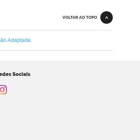
VOLTAR AO TOPO
Não Adaptada
.
edes Sociais