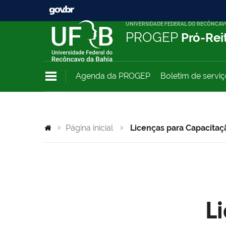
UNIVERSIDADE FEDERAL DO RECÔNCAV
PROGEP
Pró-Rei
Agenda da PROGEP
Boletim de servi
Página inicial
Licenças para Capacitaç
L