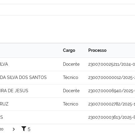
Cargo
Processo
ILVA
Docente
23007.00025211/2024-
DA SILVA DOS SANTOS
Técnico
23007.00000012/2025-
IRA DE JESUS
Docente
23007.00006940/2025-
CRUZ
Técnico
23007.00002782/2025-
OS
23007.00003613/2025-
5
20