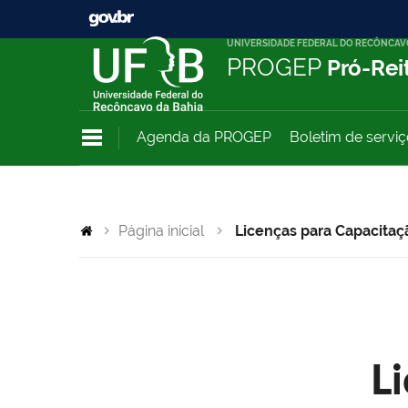
UNIVERSIDADE FEDERAL DO RECÔNCAV
PROGEP
Pró-Rei
Agenda da PROGEP
Boletim de servi
Página inicial
Licenças para Capacitaç
L