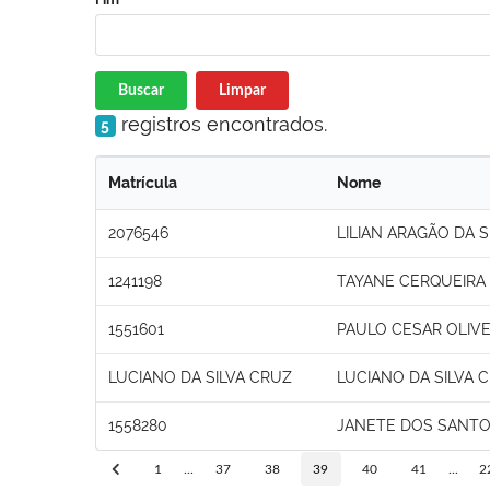
Buscar
Limpar
registros encontrados.
5
Matrícula
Nome
2076546
LILIAN ARAGÃO DA S
1241198
TAYANE CERQUEIRA 
1551601
PAULO CESAR OLIVE
LUCIANO DA SILVA CRUZ
LUCIANO DA SILVA 
1558280
JANETE DOS SANT
1
...
37
38
39
40
41
...
2