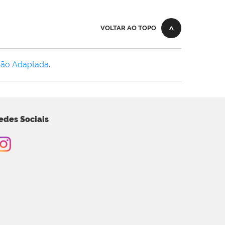
VOLTAR AO TOPO
Não Adaptada
.
edes Sociais