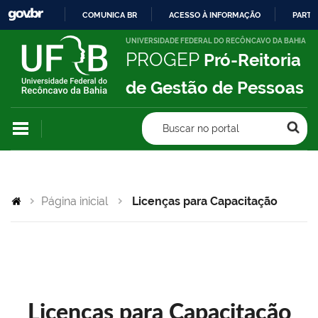
COMUNICA BR
ACESSO À INFORMAÇÃO
PARTI
IR
UNIVERSIDADE FEDERAL DO RECÔNCAVO DA BAHIA
PROGEP
Pró-Reitoria
PARA
O
de Gestão de Pessoas
CONTEÚDO
Buscar no portal
Página inicial
Licenças para Capacitação
Licenças para Capacitação