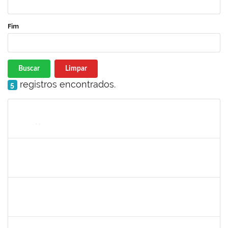
Fim
Buscar
Limpar
registros encontrados.
5
Matrícula
Nome
Cargo
Processo
Início
Fim
Status
1752965
DANILO MAIA DE SANTANA
Técnico
23007.00016563/2024-25
14/10/2024
01/11/2024
Concluído
2401210
ALEX DO NASCIMENTO AMBROSIO
Técnico
3007.00014077/2024-23
11/10/2024
25/10/2024
Concluído