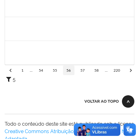
1894151
EVANDRO DE QUEIROZ BARBOSA E SILVA
Técnico
23007.00010753/2024-46
09/10/2024
07/11/2024
Concluído
1753034
ALISON COSTA DO NASCIMENTO
Técnico
23007.00013157/2024-31
07/10/2024
05/11/2024
Concluído
1466165
ROBERVAL PASSOS DE OLIVEIRA
Docente
23007.00013216/2024-87
07/10/2024
30/12/2024
Concluído
1
...
54
55
56
57
58
...
220
5
VOLTAR AO TOPO
Todo o conteúdo deste site está publicado sob a licença
Creative Commons Atribuição-SemDerivações 3.0 Não
Adaptada
.