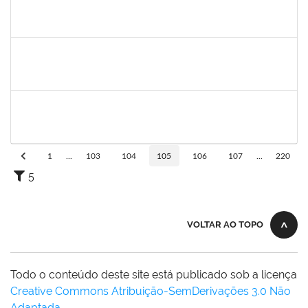
1261912
FERNANDA DE OLIVEIRA SOUZA
Docente
23007.00021053/2023-48
01/11/2023
30/12/2023
Concluído
1473363
FERNANDO VICENTINI
Docente
23007.00020868/2023-96
01/11/2023
15/12/2023
Concluído
1715969
PATRICIA VEIGA NASCIMENTO
Docente
23007.00023961/2023-05
01/11/2023
30/12/2023
Concluído
1
...
103
104
105
106
107
...
220
5
VOLTAR AO TOPO
Todo o conteúdo deste site está publicado sob a licença
Creative Commons Atribuição-SemDerivações 3.0 Não
Adaptada
.