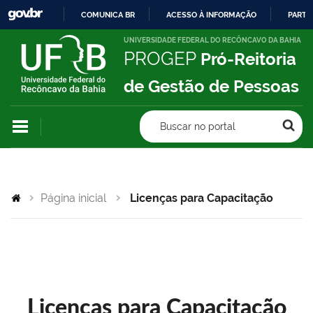
COMUNICA BR
ACESSO À INFORMAÇÃO
PARTI
IR
UNIVERSIDADE FEDERAL DO RECÔNCAVO DA BAHIA
PROGEP
Pró-Reitoria
PARA
O
de Gestão de Pessoas
CONTEÚDO
Buscar no portal
Página inicial
Licenças para Capacitação
Licenças para Capacitação