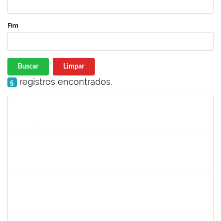
Fim
Buscar
Limpar
registros encontrados.
5
Matrícula
Nome
Cargo
Processo
Início
Fim
Status
1672972
JOSEMARA BRITO DE JESUS
Técnico
23007.00016281/2023-76
01/11/2023
30/11/2023
Concluído
2093086
KASSIA AGUIAR NORBERTO RIOS
Docente
23007.00019923/2023-03
01/11/2023
30/11/2023
Concluído