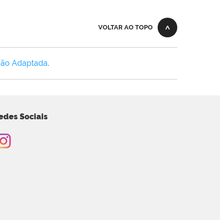
VOLTAR AO TOPO
Não Adaptada
.
edes Sociais