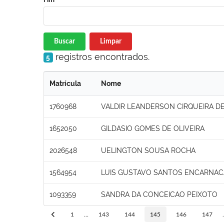
Buscar
Limpar
registros encontrados.
5
Matrícula
Nome
1760968
VALDIR LEANDERSON CIRQUEIRA DE
1652050
GILDASIO GOMES DE OLIVEIRA
2026548
UELINGTON SOUSA ROCHA
1564954
LUIS GUSTAVO SANTOS ENCARNA
1093359
SANDRA DA CONCEICAO PEIXOTO
1
...
143
144
145
146
147
.