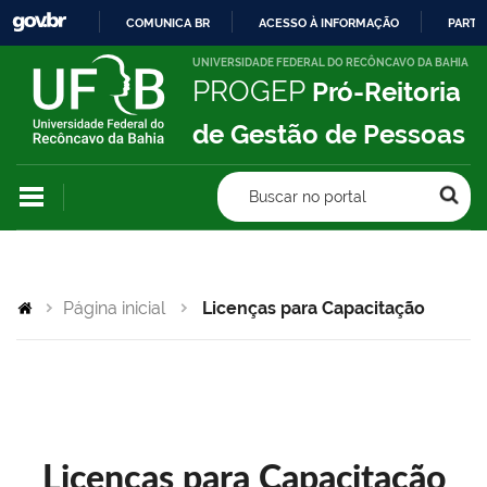
COMUNICA BR
ACESSO À INFORMAÇÃO
PARTI
IR
UNIVERSIDADE FEDERAL DO RECÔNCAVO DA BAHIA
PROGEP
Pró-Reitoria
PARA
O
de Gestão de Pessoas
CONTEÚDO
Buscar no portal
Página inicial
Licenças para Capacitação
Licenças para Capacitação