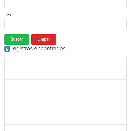
Fim
Buscar
Limpar
registros encontrados.
5
Matrícula
Nome
Cargo
Processo
Início
Fim
Status
1940856
PRISCILA BRASILEIRO SILVA DO NASCIMENTO
Docente
23007.00003524/2022-71
02/05/2022
31/07/2022
Concluído
1557750
NANCI SILVA SANTOS
Técnico
23007.00003734/2022-27
02/05/2022
31/05/2022
Concluído