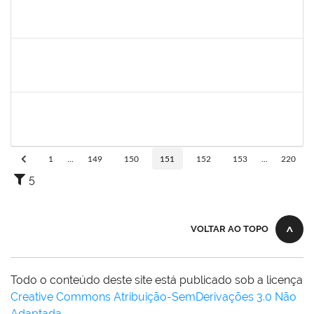
1998214
TAIANA DE ARAUJO CONCEICAO
Técnico
23007.00004082/2022-40
02/05/2022
01/08/2022
Concluído
2175057
EDVALDO DE SOUZA ANDRADE
Técnico
23007.00007819/2022-21
02/05/2022
10/06/2022
Concluído
1838316
ANA CAROLINA SANTANA E SANTANA SANTOS
Técnico
23007.00007623/2022-75
02/05/2022
31/07/2022
Concluído
1
...
149
150
151
152
153
...
220
5
VOLTAR AO TOPO
Todo o conteúdo deste site está publicado sob a licença
Creative Commons Atribuição-SemDerivações 3.0 Não
Adaptada
.