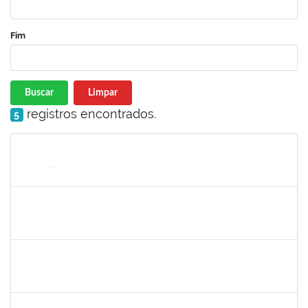
Fim
Buscar
Limpar
registros encontrados.
5
Matrícula
Nome
Cargo
Processo
Início
Fim
Status
2826117
Leandro Alex dos Santos da Silva
Técnico
2300700025154/2019-10
02/03/2020
01/06/2020
Concluído
1835680
Vanhise da Silva Ribeiro
Técnico
2300700025553/2019-04
02/03/2020
02/06/2020
Concluído