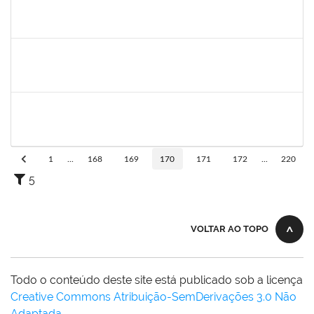
2016424
Gabriela de oliveira Martins
Técnico
23007.00028859/2019-79
02/03/2020
01/04/2020
Concluído
1919544
MARIA DAS GRAÇAS MASCARENHAS QUEIROZ
Técnico
23007.00028368/2019-47
02/03/2020
30/04/2020
Concluído
1334421
ALBERTO SILVA BETZLER
Docente
23007.00026698/2019-32
02/03/2020
01/06/2020
Concluído
1
...
168
169
170
171
172
...
220
5
VOLTAR AO TOPO
Todo o conteúdo deste site está publicado sob a licença
Creative Commons Atribuição-SemDerivações 3.0 Não
Adaptada
.