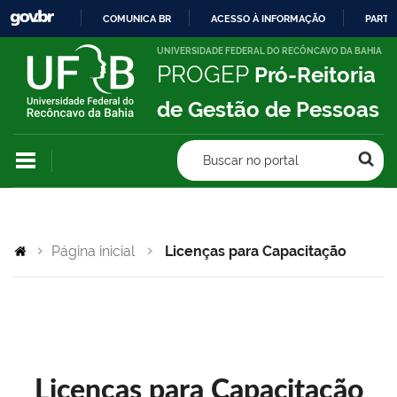
COMUNICA BR
ACESSO À INFORMAÇÃO
PARTI
IR
UNIVERSIDADE FEDERAL DO RECÔNCAVO DA BAHIA
PROGEP
Pró-Reitoria
PARA
O
de Gestão de Pessoas
CONTEÚDO
Buscar no portal
Página inicial
Licenças para Capacitação
Licenças para Capacitação