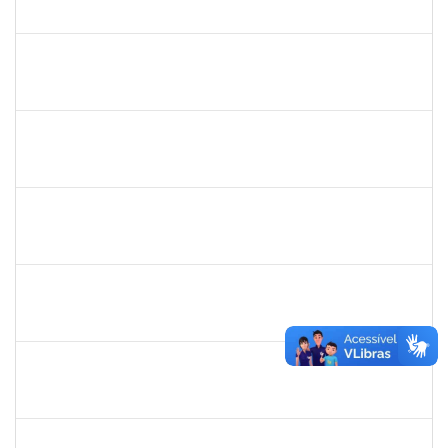
23007.00024628/2024-35
01/03/2025
29/05/2025
Concluído
1568443
GEORGE MARIANE SOARES SANTANA
Docente
23007.00025212/2024-78
01/03/2025
29/05/2025
Concluído
2376750
MARIANNE NEVES MANJAVACHI
Docente
23007.00021900/2024-68
01/03/2025
29/05/2025
Concluído
2394526
KLEBER ANTONIO DE OLIVEIRA AMANCIO
Docente
23007.00023804/2024-70
01/03/2025
29/05/2025
Concluído
1633414
ADRIANA LOURENCO LOPES
Docente
23007.00024786/2024-37
01/03/2025
29/05/2025
Concluído
1554001
XAVIER GILLES VATIN
Docente
23007.00002914/2025-42
01/03/2025
29/05/2025
Concluído
1718454