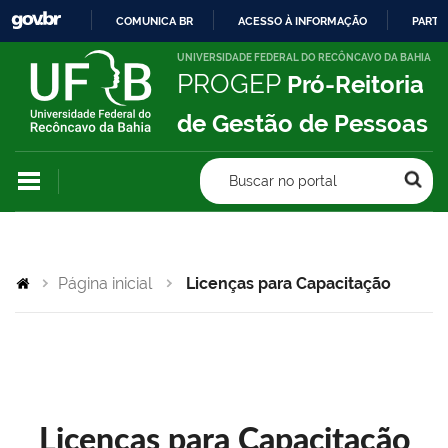
COMUNICA BR
ACESSO À INFORMAÇÃO
PARTI
IR
UNIVERSIDADE FEDERAL DO RECÔNCAVO DA BAHIA
PROGEP
Pró-Reitoria
PARA
O
de Gestão de Pessoas
CONTEÚDO
Buscar no portal
Página inicial
Licenças para Capacitação
Licenças para Capacitação