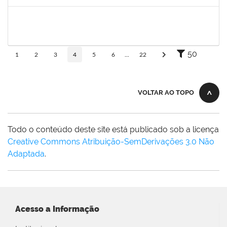
Concluído
1757769
HADSON DE OLIVEIRA SANTOS
Técnico
23007.00023634/2024-04
25/01/2025
24/04/2025
Concluído
50
1
2
3
4
5
6
...
22
VOLTAR AO TOPO
Todo o conteúdo deste site está publicado sob a licença
Creative Commons Atribuição-SemDerivações 3.0 Não
Adaptada
.
Acesso a Informação