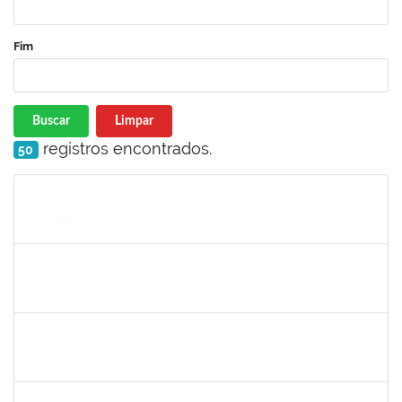
Fim
Buscar
Limpar
registros encontrados.
50
Matrícula
Nome
Cargo
Processo
Início
Fim
Status
2978803
DHIEGO MEDINA DA SILVA
Técnico
23007.00005481/2025-88
07/04/2025
05/07/2025
Concluído
2257598
RAPHAEL LIMA COSTA
Técnico
23007.00003483/2025-05
31/03/2025
17/04/2025
Concluído