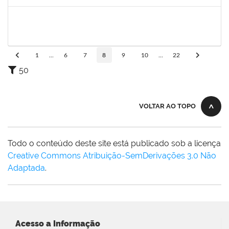
Concluído
1717726
JOSINEIDE VIEIRA ALVES
Docente
23007.00031417/2023-65
05/03/2024
02/06/2024
Concluído
1
...
6
7
8
9
10
...
22
50
VOLTAR AO TOPO
Todo o conteúdo deste site está publicado sob a licença
Creative Commons Atribuição-SemDerivações 3.0 Não
Adaptada
.
Acesso a Informação