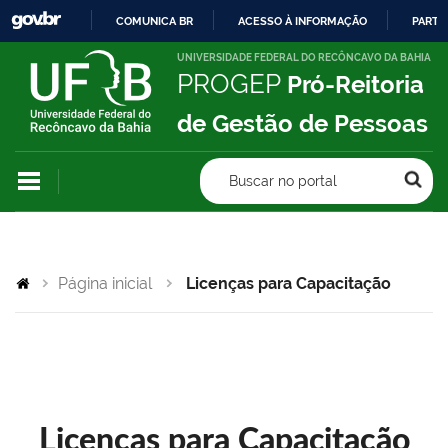
COMUNICA BR
ACESSO À INFORMAÇÃO
PARTI
IR
UNIVERSIDADE FEDERAL DO RECÔNCAVO DA BAHIA
PROGEP
Pró-Reitoria
PARA
O
de Gestão de Pessoas
CONTEÚDO
Buscar no portal
Página inicial
Licenças para Capacitação
Licenças para Capacitação