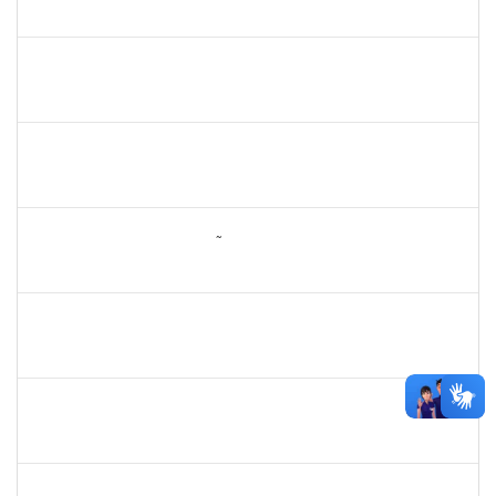
23007.00031253/2023-31
24/04/2024
23/05/2024
Concluído
2323935
DELMA FERREIRA DE OLIVEIRA
Técnico
23007.00002983/2024-25
22/04/2024
07/05/2024
Concluído
2730940
GUSTAVO CARVALHO DOS SANTOS
Técnico
23007.00003897/2024-82
19/04/2024
02/06/2024
Concluído
2260005
ESTEFANIA DA CONCEIÇÃO NEVES
Técnico
23007.00030817/2023-66
15/04/2024
30/04/2024
Concluído
1217453
ANDRESSA HOSANA SOUZA DE OLIVEIRA
Técnico
23007.00027174/2023-69
15/04/2024
29/04/2024
Concluído
2153725
PAULO MURICY REIS
Técnico
23007.00003775/2024-78
09/04/2024
08/05/2024
Concluído
1647923