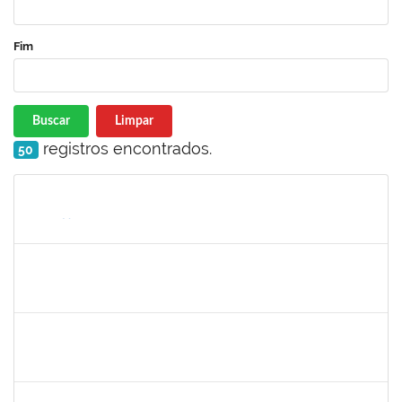
Fim
Buscar
Limpar
registros encontrados.
50
Matrícula
Nome
Cargo
Processo
Início
Fim
Status
1569105
CYNTIA ARAUJO NOGUEIRA
Docente
23007.00006406/2024-45
01/07/2024
30/09/2024
Concluído
1775090
ANDRESON DE CERQUEIRA ROCHA
Técnico
23007.00006473/2024-79
01/07/2024
28/09/2024
Concluído