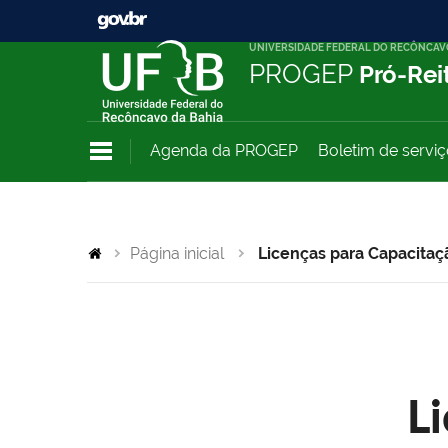
UNIVERSIDADE FEDERAL DO RECÔNCAV
PROGEP
Pró-Rei
Agenda da PROGEP
Boletim de servi
Página inicial
Licenças para Capacitaç
L