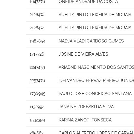
1647276
ONEIDE ANDRADE DA COSTA
2126474
SUELLY PINTO TEIXEIRA DE MORAIS
2126474
SUELLY PINTO TEIXEIRA DE MORAIS
1987854
NADJA VLADI CARDOSO GUMES
1717726
JOSINEIDE VIEIRA ALVES
2247439
ARIADNE NASCIMENTO DOS SANTO
2257476
IDELVANDRO FERRAZ RIBEIRO JUNIO
1730945
PAULO JOSE CONCEICAO SANTANA
1132994
JANAINE ZDEBSKI DA SILVA
1532399
KARINA ZANOTI FONSECA
285662
CARLOS ALFREDO LOPES DE CARVA