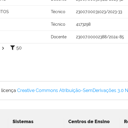
NTOS
Técnico
23007.00031023/2023-33
Técnico
4173298
Docente
23007.00002388/2024-85
50
 licença
Creative Commons Atribuição-SemDerivações 3.0 
Sistemas
Centros de Ensino
R