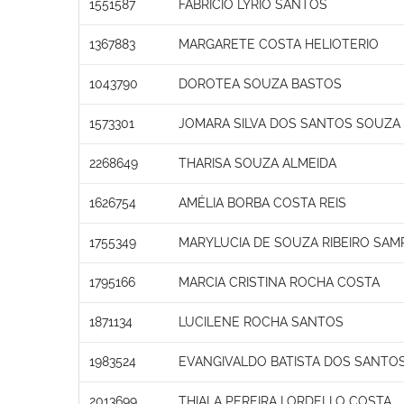
1551587
FABRICIO LYRIO SANTOS
1367883
MARGARETE COSTA HELIOTERIO
1043790
DOROTEA SOUZA BASTOS
1573301
JOMARA SILVA DOS SANTOS SOUZA
2268649
THARISA SOUZA ALMEIDA
1626754
AMÉLIA BORBA COSTA REIS
1755349
MARYLUCIA DE SOUZA RIBEIRO SAM
1795166
MARCIA CRISTINA ROCHA COSTA
1871134
LUCILENE ROCHA SANTOS
1983524
EVANGIVALDO BATISTA DOS SANTO
2013699
THIALA PEREIRA LORDELLO COSTA