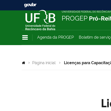
UNIVERSIDADE FEDERAL DO RECÔNCAV
PROGEP
Pró-Rei
Agenda da PROGEP
Boletim de servi
Página inicial
Licenças para Capacitaç
L