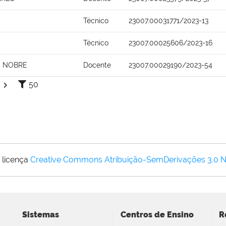
Técnico
23007.00031771/2023-13
Técnico
23007.00025606/2023-16
O NOBRE
Docente
23007.00029190/2023-54
50
 licença
Creative Commons Atribuição-SemDerivações 3.0 
Sistemas
Centros de Ensino
R