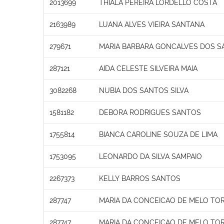
2013699
THIALA PEREIRA LORDELLO COSTA
2163989
LUANA ALVES VIEIRA SANTANA
279671
MARIA BARBARA GONCALVES DOS S
287121
AIDA CELESTE SILVEIRA MAIA
3082268
NUBIA DOS SANTOS SILVA
1581182
DEBORA RODRIGUES SANTOS
1755814
BIANCA CAROLINE SOUZA DE LIMA
1753095
LEONARDO DA SILVA SAMPAIO
2267373
KELLY BARROS SANTOS
287747
MARIA DA CONCEICAO DE MELO TO
287747
MARIA DA CONCEICAO DE MELO TO