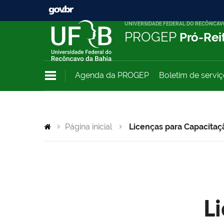
UNIVERSIDADE FEDERAL DO RECÔNCAV
PROGEP
Pró-Rei
Agenda da PROGEP
Boletim de servi
Página inicial
Licenças para Capacitaç
L