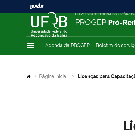
UNIVERSIDADE FEDERAL DO RECÔNCAV
PROGEP
Pró-Rei
Agenda da PROGEP
Boletim de servi
Página inicial
Licenças para Capacitaç
L