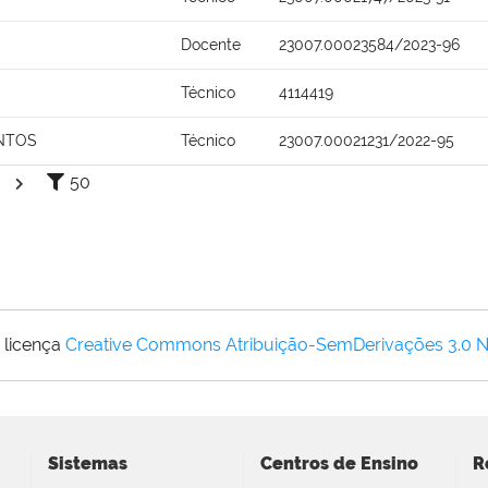
Docente
23007.00023584/2023-96
Técnico
4114419
NTOS
Técnico
23007.00021231/2022-95
50
 licença
Creative Commons Atribuição-SemDerivações 3.0 
Sistemas
Centros de Ensino
R