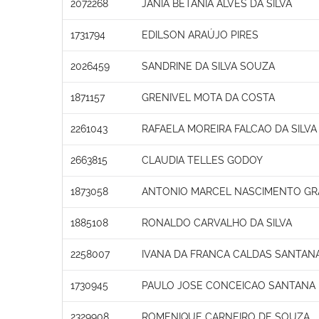
2072268
JANIA BETANIA ALVES DA SILVA
1731794
EDILSON ARAÚJO PIRES
2026459
SANDRINE DA SILVA SOUZA
1871157
GRENIVEL MOTA DA COSTA
2261043
RAFAELA MOREIRA FALCAO DA SILVA
2663815
CLAUDIA TELLES GODOY
1873058
ANTONIO MARCEL NASCIMENTO GR
1885108
RONALDO CARVALHO DA SILVA
2258007
IVANA DA FRANCA CALDAS SANTAN
1730945
PAULO JOSE CONCEICAO SANTANA
2329908
ROMENIQUE CARNEIRO DE SOUZA