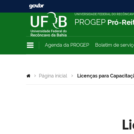
UNIVERSIDADE FEDERAL DO RECÔNCAV
PROGEP
Pró-Rei
Agenda da PROGEP
Boletim de servi
Página inicial
Licenças para Capacitaç
L