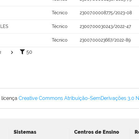
Técnico
23007.00008775/2023-08
ELES
Técnico
23007.00030243/2022-47
Técnico
23007.00023667/2022-89
50
2
 licença
Creative Commons Atribuição-SemDerivações 3.0 
Sistemas
Centros de Ensino
R