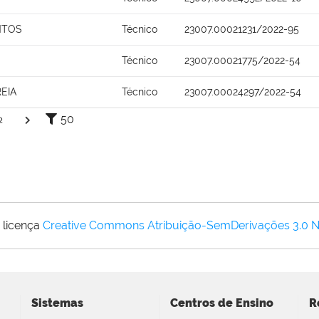
NTOS
Técnico
23007.00021231/2022-95
Técnico
23007.00021775/2022-54
EIA
Técnico
23007.00024297/2022-54
50
2
 licença
Creative Commons Atribuição-SemDerivações 3.0 
Sistemas
Centros de Ensino
R