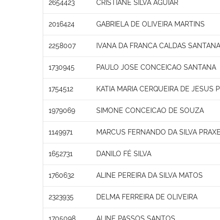
2654423
CRISTIANE SILVA AGUIAR
2016424
GABRIELA DE OLIVEIRA MARTINS
2258007
IVANA DA FRANCA CALDAS SANTAN
1730945
PAULO JOSE CONCEICAO SANTANA
1754512
KATIA MARIA CERQUEIRA DE JESUS 
1979069
SIMONE CONCEICAO DE SOUZA
1149971
MARCUS FERNANDO DA SILVA PRAX
1652731
DANILO FÉ SILVA
1760632
ALINE PEREIRA DA SILVA MATOS
2323935
DELMA FERREIRA DE OLIVEIRA
1705098
ALINE PASSOS SANTOS