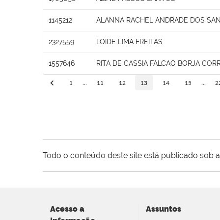
1145212
ALANNA RACHEL ANDRADE DOS SA
2327559
LOIDE LIMA FREITAS
1557646
RITA DE CASSIA FALCAO BORJA CORR
1
...
11
12
13
14
15
...
2
Todo o conteúdo deste site está publicado sob a
Acesso a
Assuntos