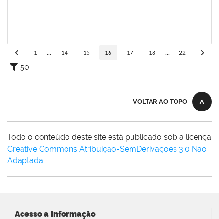
Concluído
1752889
Virgilio Justiniano dos Santos Filho
Técnico
23007.00020149/2019-24
24/09/2020
23/10/2020
Concluído
1
...
14
15
16
17
18
...
22
50
VOLTAR AO TOPO
Todo o conteúdo deste site está publicado sob a licença
Creative Commons Atribuição-SemDerivações 3.0 Não
Adaptada
.
Acesso a Informação