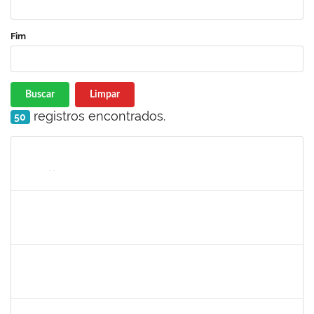
Fim
Buscar
Limpar
registros encontrados.
50
Matrícula
Nome
Cargo
Processo
Início
Fim
Status
1046848
ROSILDA SANTANA DOS SANTOS
Técnico
23007.00004577/2022-61
01/04/2022
29/06/2022
Concluído
1654404
VICTOR AGUIAR SALES
Técnico
23007.00000852/2022-47
15/03/2022
13/06/2022
Concluído