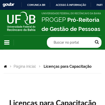
COMUNICA BR
ACESSO À INFORMAÇÃO
PARTI
IR
UNIVERSIDADE FEDERAL DO RECÔNCAVO DA BAHIA
PROGEP
Pró-Reitoria
PARA
O
de Gestão de Pessoas
CONTEÚDO
Buscar no portal
Página inicial
Licenças para Capacitação
Licenças para Capacitação