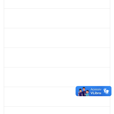
23007.00015974/2021-29
30/08/2021
24/09/2021
Concluído
1303159
Marcilio Delan Baliza Fernandes
Docente
23007.00027945/2020-22
16/08/2021
13/11/2021
Concluído
1557654
KELLY GRAZIELLY DA SILVA SIQUEIRA E CERQUEIRA
Técnico
23007.00014782/2021-09
05/08/2021
04/11/2021
Concluído
1610901
LUCIANA SOUZA OLIVEIRA
Técnico
23007.00004135/2021-67
02/08/2021
31/08/2021
Concluído
1345024
ANA LUCIA MORENO AMOR
Docente
23007.00029680/2019-28
01/08/2021
29/09/2021
Concluído
1673888
ANA MARIA SILVA OLIVEIRA
Técnico
23007.011191/2020-66
19/07/2021
18/10/2021
Concluído
1277032