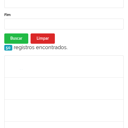
Fim
Buscar
Limpar
registros encontrados.
50
Matrícula
Nome
Cargo
Processo
Início
Fim
Status
1573301
JOMARA SILVA DOS SANTOS SOUZA
Técnico
23007.00018038/2019-82
01/02/2021
02/03/2021
Concluído
1836666
CLAUDIA DE SOUZA SANTOS
Técnico
23007.00018959/2020-44
11/01/2021
09/02/2021
Concluído