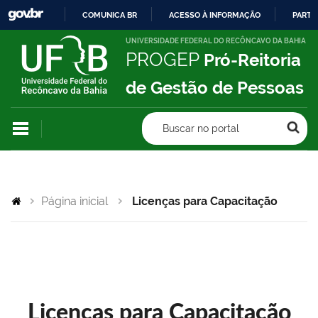
COMUNICA BR
ACESSO À INFORMAÇÃO
PARTI
IR
UNIVERSIDADE FEDERAL DO RECÔNCAVO DA BAHIA
PROGEP
Pró-Reitoria
PARA
O
de Gestão de Pessoas
CONTEÚDO
Buscar no portal
Página inicial
Licenças para Capacitação
Licenças para Capacitação