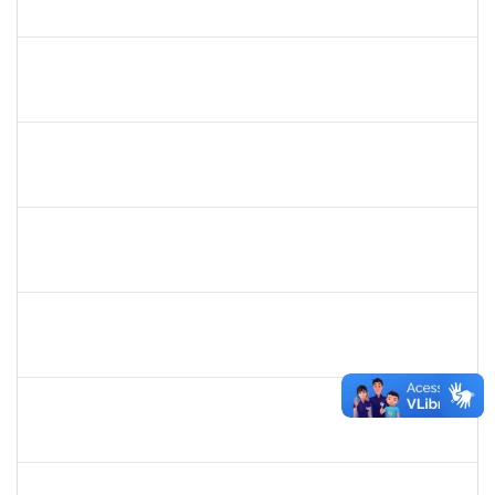
23007.00020149/2019-24
25/05/2020
23/06/2020
Concluído
2027532
Daniel Ewerton Santos Brito
Técnico
23007.00031737/2020-70
11/05/2020
10/08/2020
Concluído
1753026
Osman de Souza Lemos
Técnico
23007.00028964/2020-57
10/05/2020
09/08/2020
Concluído
1859339
LUIZ EDUARDO DA SILVA E SILVA
Técnico
23007.00002322/2020-36
05/05/2020
04/08/2020
Concluído
287121
Aida Celeste Silveira Maia
Técnico
23007.00001106/2020-82
04/05/2020
03/08/2020
Concluído
1176749
Fabio Gonçalves Ferreira
Técnico
23007.00001633/2020-15
04/05/2020
03/08/2020
Concluído
2157022