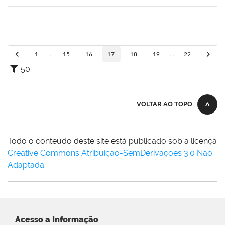
Concluído
1334421
ALBERTO SILVA BETZLER
Docente
23007.00026698/2019-32
02/03/2020
01/06/2020
Concluído
1
...
15
16
17
18
19
...
22
50
VOLTAR AO TOPO
Todo o conteúdo deste site está publicado sob a licença
Creative Commons Atribuição-SemDerivações 3.0 Não
Adaptada
.
Acesso a Informação