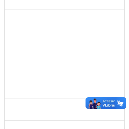
23007.00023790/2019-75
02/01/2020
31/01/2020
Concluído
2157034
Iziane da Silva Andrade
Técnico
23007.00023055/2019-35
02/01/2020
01/03/2020
Concluído
1753693
Sabrina Carvalho Machado
Técnico
23007.00025425/2019--25
02/01/2020
31/01/2020
Concluído
2033568
Vagner Dias de Oliveira
Técnico
23007.00025190/2019-08
02/01/2020
31/01/2020
Concluído
1874527
Roque Antonio Menezes Santos
Técnico
23007.00022415/2019-49
02/01/2020
29/02/2020
Concluído
2143212
CHARLESSON DOS SANTOS RIBEIRO LOPES
Técnico
23007.00028929/2019-32
26/12/2019
23/01/2020
Concluído
1754290