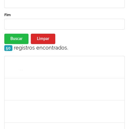
Fim
Buscar
Limpar
registros encontrados.
50
Matrícula
Nome
Cargo
Processo
Início
Fim
Status
1760672
Denis Gadelha do Nascimento
Técnico
23007.00022199/2019-61
04/02/2020
03/05/2020
Concluído
1887545
Leila Selles Lima Silva
Técnico
23007.00023932/2019-24
03/02/2020
02/05/2020
Concluído