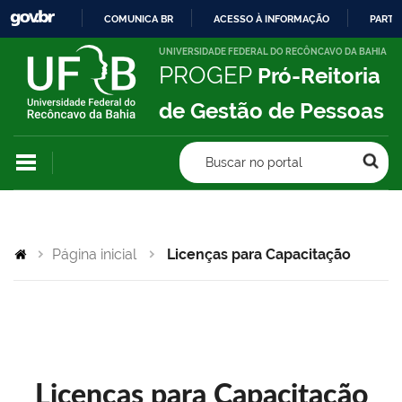
COMUNICA BR
ACESSO À INFORMAÇÃO
PARTI
IR
UNIVERSIDADE FEDERAL DO RECÔNCAVO DA BAHIA
PROGEP
Pró-Reitoria
PARA
O
de Gestão de Pessoas
CONTEÚDO
Buscar no portal
Página inicial
Licenças para Capacitação
Licenças para Capacitação