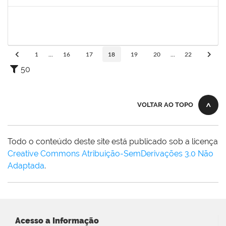
Concluído
2140774
Anne Magali Lima Neiva
Técnico
23007.00012166/2019-31
04/11/2019
03/12/2019
Concluído
1
...
16
17
18
19
20
...
22
50
VOLTAR AO TOPO
Todo o conteúdo deste site está publicado sob a licença
Creative Commons Atribuição-SemDerivações 3.0 Não
Adaptada
.
Acesso a Informação