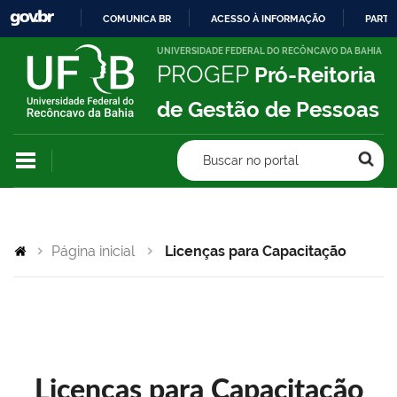
COMUNICA BR
ACESSO À INFORMAÇÃO
PARTI
IR
UNIVERSIDADE FEDERAL DO RECÔNCAVO DA BAHIA
PROGEP
Pró-Reitoria
PARA
O
de Gestão de Pessoas
CONTEÚDO
Buscar no portal
Página inicial
Licenças para Capacitação
Licenças para Capacitação