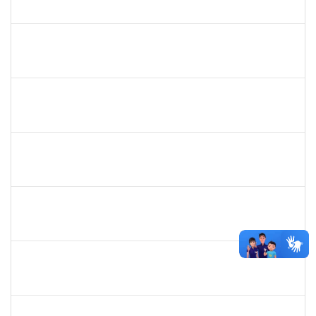
23007.00020008/2019-48
09/09/2019
08/12/2019
Concluído
1196700
Sergio Augusto Franco Fernandes
Docente
23007.00016325/2019-64
06/09/2019
05/12/2019
Concluído
287016
Rildo José Santos Conceição
Técnico
23007.00018905/2019-50
05/09/2019
04/11/2019
Concluído
1717322
Cintia Armond
Docente
23007.00011909/2019-83
03/09/2019
03/12/2019
Concluído
288340
Soraya Maria Palma Luz Jaeger
Docente
23007.00018195/2018-17
02/09/2019
01/12/2019
Concluído
2025542
Naiana de Carvalho guimarães
Técnico
23007.0007300/2019-75
02/09/2019
31/10/2019
Concluído
1755638