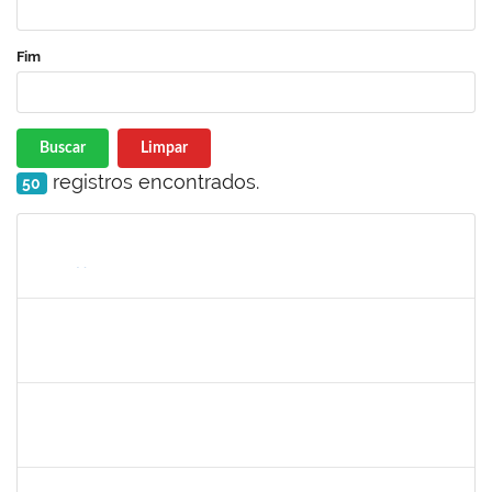
Fim
Buscar
Limpar
registros encontrados.
50
Matrícula
Nome
Cargo
Processo
Início
Fim
Status
1026881
Kassio Carvalho da Silva
Técnico
23007.00021136/2019-50
25/11/2019
24/12/2019
Concluído
1755387
Kilson Oliveira dos Santos
Técnico
23007.00011665/2019-75
18/11/2019
17/02/2020
Concluído