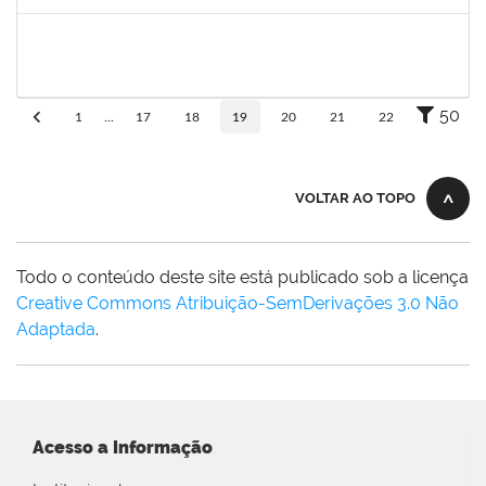
Concluído
1753005
Jadmilson da Cruz Dias
Técnico
23007.00001609/2019-84
05/08/2019
02/11/2019
Concluído
50
1
...
17
18
19
20
21
22
VOLTAR AO TOPO
Todo o conteúdo deste site está publicado sob a licença
Creative Commons Atribuição-SemDerivações 3.0 Não
Adaptada
.
Acesso a Informação