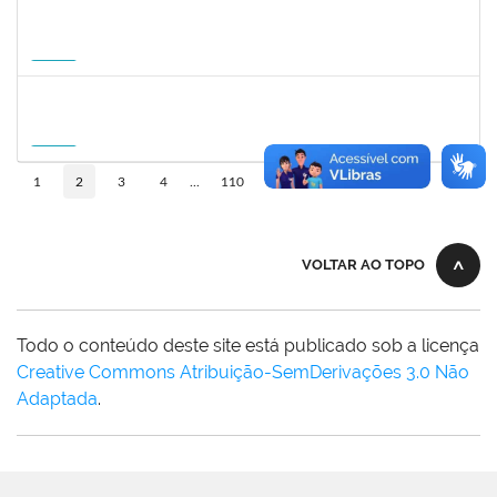
1935998
DENIS RENAN CORREA
Docente
23007.00008895/2026-57
18/08/2026
15/11/2026
Futuro
1007053
ANDRE DIAS DE AZEVEDO NETO
Docente
23007.00004811/2026-36
17/08/2026
15/11/2026
Futuro
10
1
2
3
4
...
110
VOLTAR AO TOPO
Todo o conteúdo deste site está publicado sob a licença
Creative Commons Atribuição-SemDerivações 3.0 Não
Adaptada
.