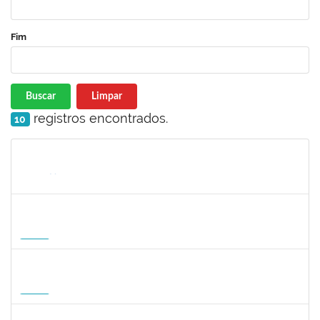
Fim
Buscar
Limpar
registros encontrados.
10
Matrícula
Nome
Cargo
Processo
Início
Fim
Status
1127040
SILVANA CARVALHO DA FONSECA
Docente
23007.00006725/2026-59
02/09/2026
30/11/2026
Futuro
1047287
ANDREA ALICE RODRIGUES SILVA
Técnico
23007.00008924/2026-50
01/09/2026
29/11/2026
Futuro