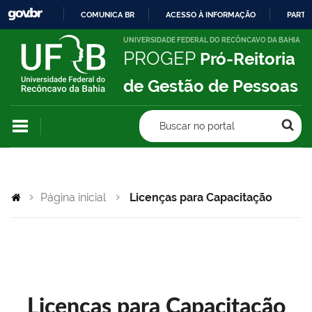
COMUNICA BR
ACESSO À INFORMAÇÃO
PARTI
IR
UNIVERSIDADE FEDERAL DO RECÔNCAVO DA BAHIA
PROGEP
Pró-Reitoria
PARA
O
de Gestão de Pessoas
CONTEÚDO
Buscar no portal
Página inicial
Licenças para Capacitação
Licenças para Capacitação