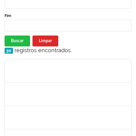
Fim
Buscar
Limpar
registros encontrados.
30
Matrícula
Nome
Cargo
Processo
Início
Fim
Status
287121
AIDA CELESTE SILVEIRA MAIA
Técnico
23007.00016902/2025-84
04/09/2025
19/09/2025
Concluído
1381835
JULIO ELOISIO BRANDAO DA SILVA
Docente
23007.00008877/2025-61
02/09/2025
30/11/2025
Concluído