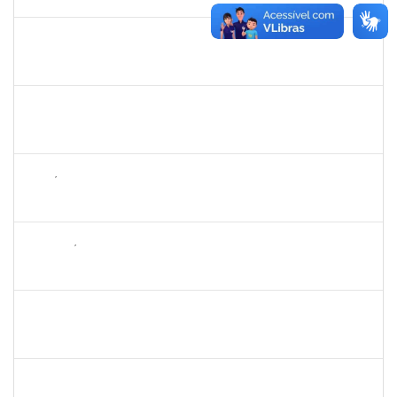
15/11/2025
Concluído
1836556
DANIEL TEIXEIRA DE QUADROS
Técnico
23007.00002962/2025-07
11/08/2025
08/11/2025
Concluído
1496679
VALERIA MACEDO ALMEIDA CAMILO
Docente
23007.00013701/2025-84
10/08/2025
10/10/2025
Concluído
1143381
FABRÍCIO MENDES MIRANDA
Técnico
23007.00010774/2025-58
07/08/2025
04/11/2025
Concluído
2265449
THIAGO ÍTALO ROCHA DE JESUS
Técnico
23007.00014094/2025-46
05/08/2025
03/09/2025
Concluído
1730935
TIAGO FERNANDES DE ATHAYDE NOVAES
Técnico
23007.00010561/2025-86
04/08/2025
02/09/2025
Concluído
2261057
GABRIELA MARIA CARNEIRO OLIVEIRA ALMEIDA
Técnico