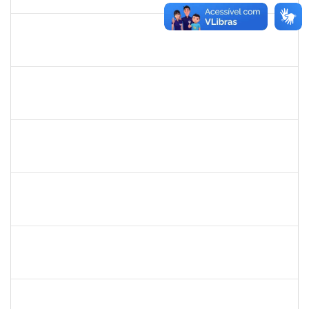
11/07/2019
Concluído
1761039
Andre Luiz Valverde de Carvalho
Técnico
23007.00030960/2018-03
15/04/2019
14/07/2019
Concluído
283304
Luiz Haroldo Peixoto da Silva
Técnico
23007.0008233/2019-07
15/04/2019
13/07/2019
Concluído
1752810
Shirley Guimarães Araújo
Técnico
23007.0008620/2019-34
15/04/2019
31/05/2019
Concluído
1532399
Karina Zanoti Fonseca
Docente
23007.31541/2018-30
08/04/2019
06/07/2019
Concluído
1754357
Rafael Santos Andrade
Técnico
23007.00002402/2019-13
08/04/2019
06/07/2019
Concluído
1575800
Ivete Castro Santos
Técnico