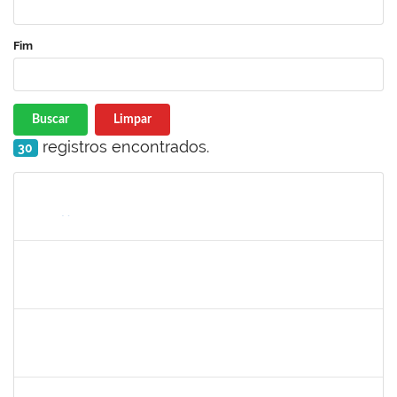
Fim
Buscar
Limpar
registros encontrados.
30
Matrícula
Nome
Cargo
Processo
Início
Fim
Status
1602367
José Péricles Diniz Bahia
Docente
23007.00010225/2019-58
15/05/2019
14/08/2019
Concluído
140340
Pedro Paulo Ferreira da Silva
Técnico
23007.00003950/2019-24
13/05/2019
12/08/2019
Concluído