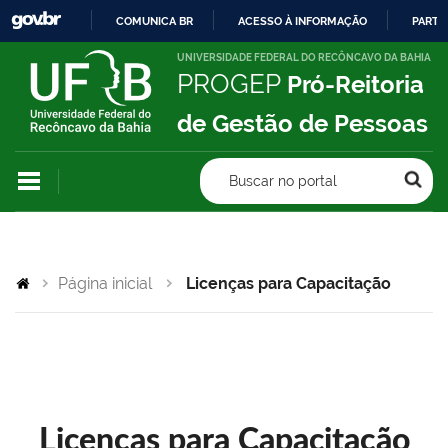
COMUNICA BR
ACESSO À INFORMAÇÃO
PARTI
IR
UNIVERSIDADE FEDERAL DO RECÔNCAVO DA BAHIA
PROGEP
Pró-Reitoria
PARA
O
de Gestão de Pessoas
CONTEÚDO
Buscar no portal
Página inicial
Licenças para Capacitação
Licenças para Capacitação