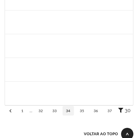
23007.0008474/2019-96
08/04/2019
07/07/2019
Concluído
1444901
Rosemeire Mª Antonieta Motta
Docente
23007.0007437/2019-62
08/04/2019
07/07/2019
Concluído
1581481
Jadmilson da Cruz Dias
Docente
23007.2811/2019-28
01/04/2019
01/07/2019
Concluído
1844164
Sielia Barreto Brito
Docente
23007.32285/2018-21
01/04/2019
01/07/2019
Concluído
20492
Luciana dos Reis C. Passos
Técnico
23007.005685/2019-30
01/04/2019
30/05/2019
Concluído
30
1
...
32
33
34
35
36
37
VOLTAR AO TOPO