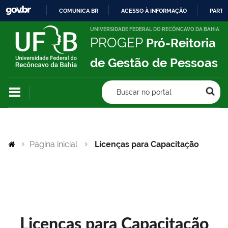
COMUNICA BR
ACESSO À INFORMAÇÃO
PARTI
IR
UNIVERSIDADE FEDERAL DO RECÔNCAVO DA BAHIA
PROGEP
Pró-Reitoria
PARA
O
de Gestão de Pessoas
CONTEÚDO
Buscar no portal
Página inicial
Licenças para Capacitação
Licenças para Capacitação