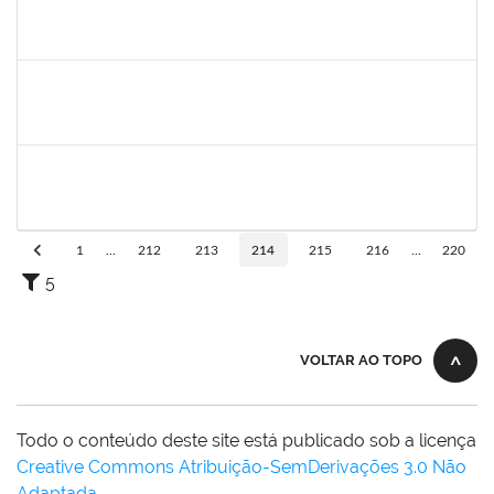
1328349
LAVINE SILVA MATOS
Técnico
23007.00004163/2023-81
31/08/2009
29/09/2023
Concluído
robson de jes
30/11/-0001
30/11/-0001
Concluído
flavia
30/11/-0001
30/11/-0001
Concluído
1
...
212
213
214
215
216
...
220
5
VOLTAR AO TOPO
Todo o conteúdo deste site está publicado sob a licença
Creative Commons Atribuição-SemDerivações 3.0 Não
Adaptada
.