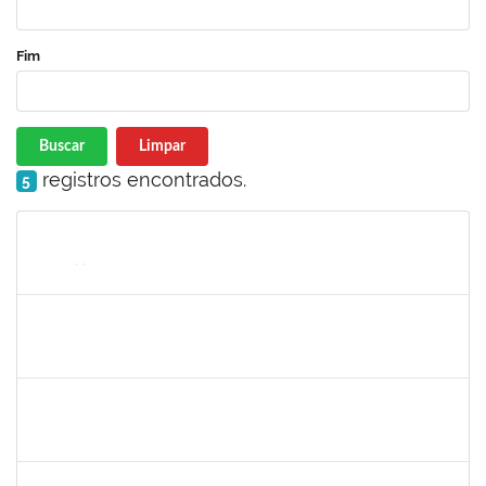
Fim
Buscar
Limpar
registros encontrados.
5
Matrícula
Nome
Cargo
Processo
Início
Fim
Status
1365967
Paulo Jackson Mota da Silveira
Técnico
23007.032338/2018-45
23/01/2019
23/03/2019
Concluído
1558340
Priscila Carvalho Lopes
Técnico
23007.032350/2018-12
07/01/2019
06/03/2019
Concluído