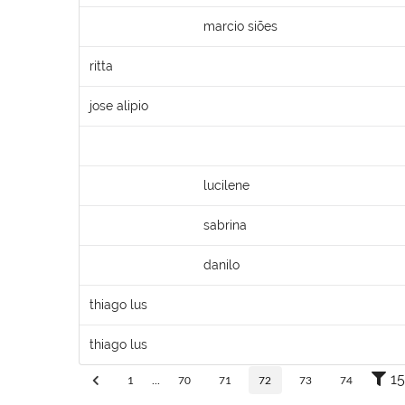
marcio siões
ritta
jose alipio
lucilene
sabrina
danilo
thiago lus
thiago lus
15
1
...
70
71
72
73
74