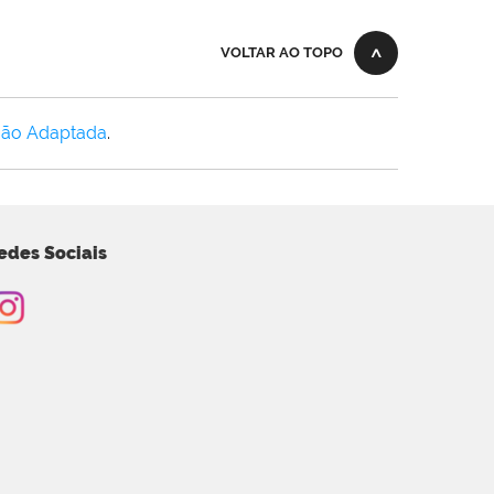
VOLTAR AO TOPO
Não Adaptada
.
edes Sociais