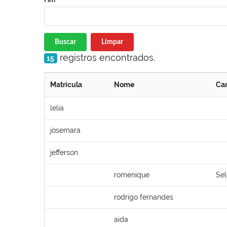
Buscar
Limpar
registros encontrados.
15
Matrícula
Nome
Ca
lelia
josemara
jefferson
romenique
Sel
rodrigo fernandes
aida