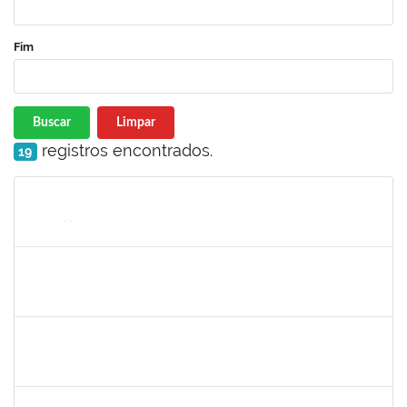
Fim
Buscar
Limpar
registros encontrados.
19
Matrícula
Nome
Cargo
Processo
Início
Fim
Status
jose alipio
30/11/-0001
30/11/-0001
Concluído
23007.00013255/2024-04
30/11/-0001
30/11/-0001
Concluído