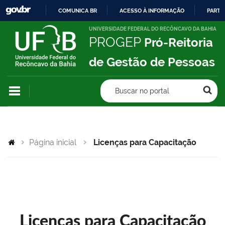
COMUNICA BR
ACESSO À INFORMAÇÃO
PARTI
IR
UNIVERSIDADE FEDERAL DO RECÔNCAVO DA BAHIA
PROGEP
Pró-Reitoria
PARA
O
de Gestão de Pessoas
CONTEÚDO
Buscar no portal
Página inicial
Licenças para Capacitação
Licenças para Capacitação