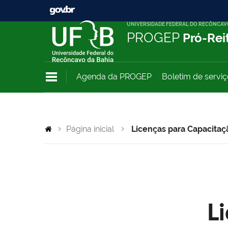
UNIVERSIDADE FEDERAL DO RECÔNCAV
PROGEP
Pró-Rei
Agenda da PROGEP
Boletim de servi
Página inicial
Licenças para Capacitaç
L