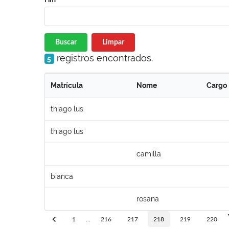
Buscar
Limpar
registros encontrados.
5
Matrícula
Nome
Cargo
thiago lus
thiago lus
camilla
bianca
rosana
1
...
216
217
218
219
220