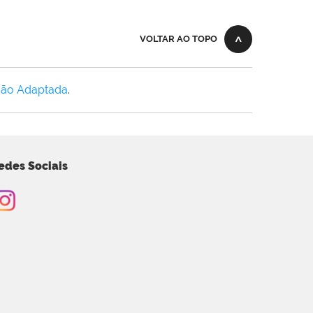
VOLTAR AO TOPO
Não Adaptada
.
edes Sociais