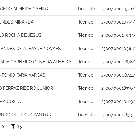
ACEDO ALMEIDA CAMILO
Docente
23007.00013701/
MENDES MIRANDA
Técnico
23007.00010774
ALO ROCHA DE JESUS
Técnico
23007.00014094
NANDES DE ATHAYDE NOVAES
Técnico
23007.00010561
ARIA CARNEIRO OLIVEIRA ALMEIDA
Técnico
23007.00012878/
NTONIO FARIA VARGAS
Técnico
23007.00008722
 FERRAZ RIBEIRO JUNIOR
Técnico
23007.00018330
IMA COSTA
Técnico
23007.00010619/
UNDO DE JESUS SANTOS
Docente
23007.00008515
15