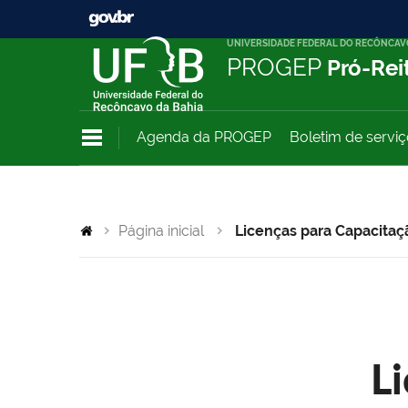
UNIVERSIDADE FEDERAL DO RECÔNCAV
PROGEP
Pró-Rei
Agenda da PROGEP
Boletim de servi
Página inicial
Licenças para Capacitaç
L