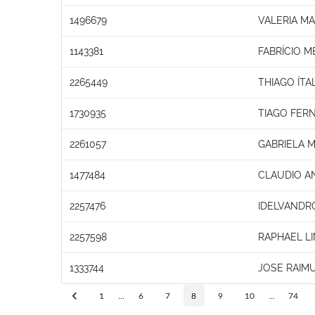
1496679
VALERIA M
1143381
FABRÍCIO 
2265449
THIAGO ÍT
1730935
TIAGO FER
2261057
GABRIELA M
1477484
CLAUDIO A
2257476
IDELVANDRO
2257598
RAPHAEL L
1333744
JOSE RAIM
1
...
6
7
8
9
10
...
74