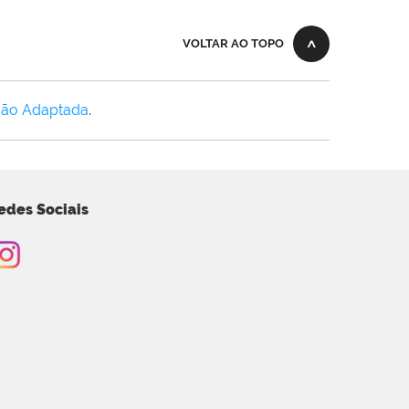
VOLTAR AO TOPO
Não Adaptada
.
edes Sociais