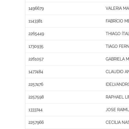
1496679
VALERIA M
1143381
FABRÍCIO 
2265449
THIAGO ÍT
1730935
TIAGO FER
2261057
GABRIELA M
1477484
CLAUDIO A
2257476
IDELVANDRO
2257598
RAPHAEL L
1333744
JOSE RAIM
2257966
CECILIA NA