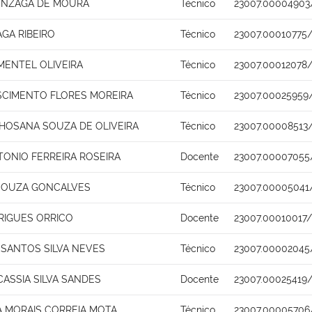
ONZAGA DE MOURA
Técnico
23007.00004903
GA RIBEIRO
Técnico
23007.00010775/
MENTEL OLIVEIRA
Técnico
23007.00012078/
SCIMENTO FLORES MOREIRA
Técnico
23007.00025959
HOSANA SOUZA DE OLIVEIRA
Técnico
23007.00008513
TONIO FERREIRA ROSEIRA
Docente
23007.00007055
SOUZA GONCALVES
Técnico
23007.00005041
RIGUES ORRICO
Docente
23007.00010017/
 SANTOS SILVA NEVES
Técnico
23007.00002045
ASSIA SILVA SANDES
Docente
23007.00025419/
A MORAIS CORREIA MOTA
Técnico
23007.00005706