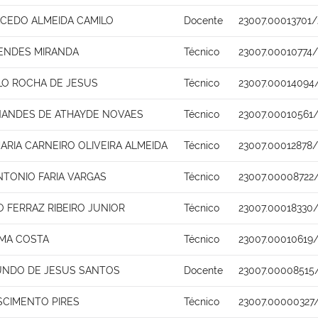
ACEDO ALMEIDA CAMILO
Docente
23007.00013701/
MENDES MIRANDA
Técnico
23007.00010774
ALO ROCHA DE JESUS
Técnico
23007.00014094
NANDES DE ATHAYDE NOVAES
Técnico
23007.00010561
ARIA CARNEIRO OLIVEIRA ALMEIDA
Técnico
23007.00012878/
NTONIO FARIA VARGAS
Técnico
23007.00008722
 FERRAZ RIBEIRO JUNIOR
Técnico
23007.00018330
IMA COSTA
Técnico
23007.00010619/
UNDO DE JESUS SANTOS
Docente
23007.00008515
SCIMENTO PIRES
Técnico
23007.00000327