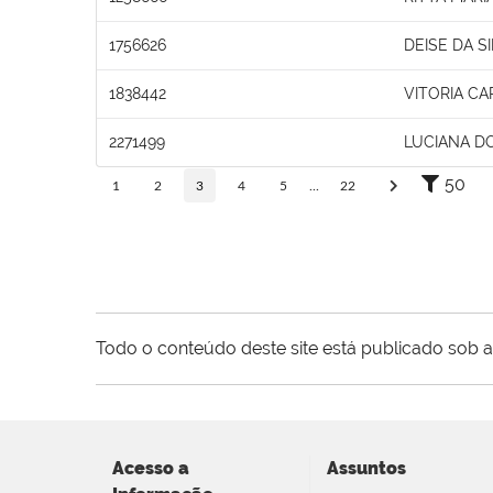
1756626
DEISE DA S
1838442
VITORIA CA
2271499
LUCIANA D
50
1
2
3
4
5
...
22
Todo o conteúdo deste site está publicado sob a
Acesso a
Assuntos