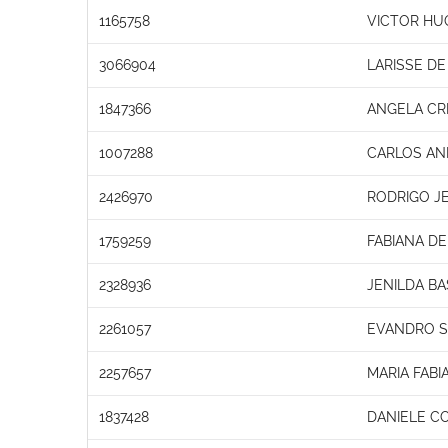
1165758
VICTOR HU
3066904
LARISSE DE
1847366
ANGELA CRI
1007288
CARLOS AN
2426970
RODRIGO JE
1759259
FABIANA D
2328936
JENILDA BA
2261057
EVANDRO SI
2257657
MARIA FABI
1837428
DANIELE C