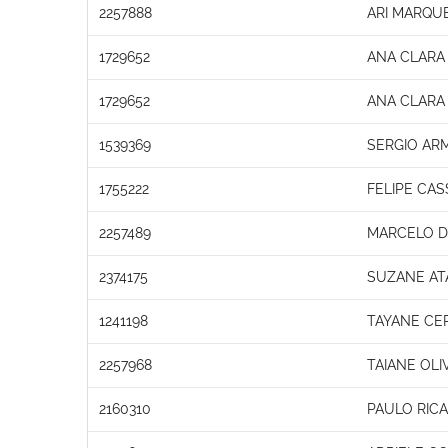
2257888
ARI MARQU
1729652
ANA CLARA
1729652
ANA CLARA
1539369
SERGIO AR
1755222
FELIPE CAS
2257489
MARCELO D
2374175
SUZANE AT
1241198
TAYANE CE
2257968
TAIANE OLI
2160310
PAULO RIC