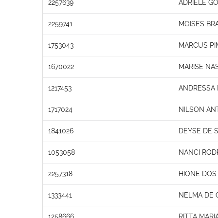
2257639
ADRIELE G
2259741
MOISES BRA
1753043
MARCUS PI
1670022
MARISE NA
1217453
ANDRESSA 
1717024
NILSON AN
1841026
DEYSE DE 
1053058
NANCI ROD
2257318
HIONE DOS
1333441
NELMA DE C
1258666
RITTA MARI