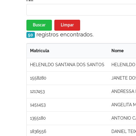
Buscar
Limpar
registros encontrados.
50
Matrícula
Nome
HELENILDO SANTANA DOS SANTOS
HELENILDO
1558280
JANETE DO
1217453
ANDRESSA 
1451453
ANGELITA 
1355180
ANTONIO C
1836556
DANIEL TEI