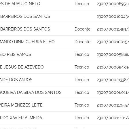
ES DE ARAUJO NETO
Técnico
23007.00006951/
 BARREIROS DOS SANTOS
23007.00010043
 BARREIROS DOS SANTOS
Docente
23007.00011491/
MANDO DINIZ GUERRA FILHO
Docente
23007.00010015
SIO REIS RAMOS
Técnico
23007.00005868
E JESUS DE AZEVEDO
Técnico
23007.00009439
AIDE DOS ANJOS
Técnico
23007.00021338/
RQUEIRA DA SILVA DOS SANTOS
Técnico
23007.00006011/
VEIRA MENEZES LEITE
Técnico
23007.00011055/
ARDO XAVIER ALMEIDA
Técnico
23007.00011101/