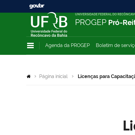
UNIVERSIDADE FEDERAL DO RECÔNCAV
PROGEP
Pró-Rei
Agenda da PROGEP
Boletim de servi
Página inicial
Licenças para Capacitaç
L