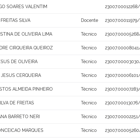
GO SOARES VALENTIM
23007.00012268/
 FREITAS SILVA
Docente
23007.00011979/
STINA DE OLIVEIRA LIMA
Técnico
23007.00005268
DRE CIRQUEIRA QUEIROZ
Técnico
23007.00008041
SUS DE OLIVEIRA
Técnico
23007.00003030
E JESUS CERQUEIRA
Técnico
23007.00006101/
STOS ALMEIDA PINHEIRO
Técnico
23007.00007283/
LVA DE FREITAS
Técnico
23007.00013076/
ANA BARRETO NERI
Técnico
23007.00002251
ONCEICAO MARQUES
Técnico
23007.00005260