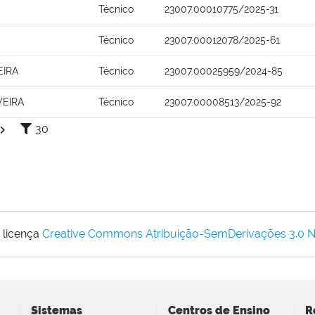
Técnico
23007.00010775/2025-31
Técnico
23007.00012078/2025-61
EIRA
Técnico
23007.00025959/2024-85
VEIRA
Técnico
23007.00008513/2025-92
30
 licença
Creative Commons Atribuição-SemDerivações 3.0 
Sistemas
Centros de Ensino
R