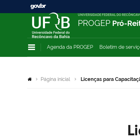
UNIVERSIDADE FEDERAL DO RECÔNCAV
PROGEP
Pró-Rei
Agenda da PROGEP
Boletim de servi
Página inicial
Licenças para Capacitaç
L