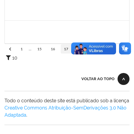
1894151
EVANDRO DE QUEIROZ BARBOSA E SILVA
Técnico
23007.00008318/2025-22
12/05/2025
10/06/2025
Concluído
1047986
ROBSON DE JESUS SANTOS
Técnico
23007.00005579/2025-61
05/05/2025
02/08/2025
Concluído
1
...
15
16
17
18
19
...
110
10
VOLTAR AO TOPO
Todo o conteúdo deste site está publicado sob a licença
Creative Commons Atribuição-SemDerivações 3.0 Não
Adaptada
.