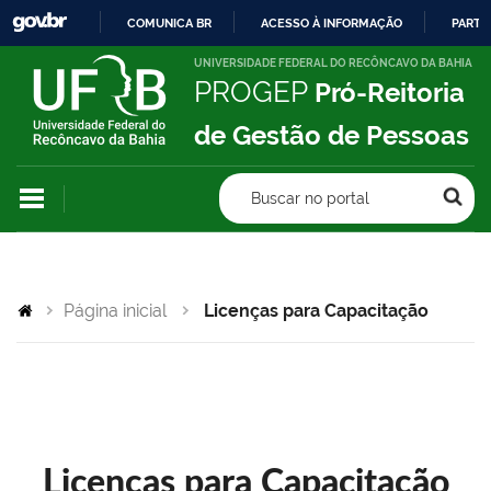
COMUNICA BR
ACESSO À INFORMAÇÃO
PARTI
IR
UNIVERSIDADE FEDERAL DO RECÔNCAVO DA BAHIA
PROGEP
Pró-Reitoria
PARA
O
de Gestão de Pessoas
CONTEÚDO
Buscar no portal
Página inicial
Licenças para Capacitação
Licenças para Capacitação