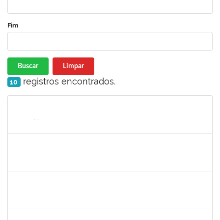
Fim
Buscar
Limpar
registros encontrados.
10
Matrícula
Nome
Cargo
Processo
Início
Fim
Status
1333441
NELMA DE CASSIA SILVA SANDES
Docente
23007.00025419/2024-18
31/05/2025
28/06/2025
Concluído
1258666
RITTA MARIA MORAIS CORREIA MOTA
Técnico
23007.00005706/2025-27
26/05/2025
20/06/2025
Concluído