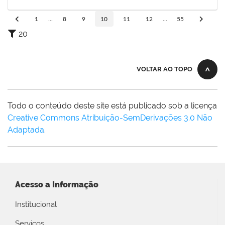
29/05/2025
Concluído
1
...
8
9
10
11
12
...
55
20
VOLTAR AO TOPO
Todo o conteúdo deste site está publicado sob a licença
Creative Commons Atribuição-SemDerivações 3.0 Não
Adaptada
.
Acesso a Informação
Institucional
Serviços