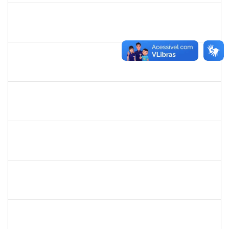
1552819,
ANDRE LUIS MOTA ITAPARICA
Docente
23007.00023631/2024-85
01/03/2025
31/05/2025
Concluído
1805351
WELLINGTON CASTELLUCCI JUNIOR
Docente
23007.00024628/2024-35
01/03/2025
29/05/2025
Concluído
1568443
GEORGE MARIANE SOARES SANTANA
Docente
23007.00025212/2024-78
01/03/2025
29/05/2025
Concluído
2376750
MARIANNE NEVES MANJAVACHI
Docente
23007.00021900/2024-68
01/03/2025
29/05/2025
Concluído
2394526
KLEBER ANTONIO DE OLIVEIRA AMANCIO
Docente
23007.00023804/2024-70
01/03/2025
29/05/2025
Concluído
1633414
ADRIANA LOURENCO LOPES
Docente
23007.00024786/2024-37
01/03/2025