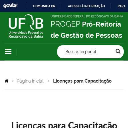
COMUNICA BR
ACESSO À INFORMAÇÃO
PARTI
IR
UNIVERSIDADE FEDERAL DO RECÔNCAVO DA BAHIA
PROGEP
Pró-Reitoria
PARA
O
de Gestão de Pessoas
CONTEÚDO
Buscar no portal
Página inicial
Licenças para Capacitação
Licenças para Capacitação