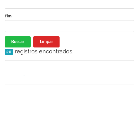
Fim
Buscar
Limpar
registros encontrados.
20
Matrícula
Nome
Cargo
Processo
Início
Fim
Status
2039817
ALAN AMORIM PINTO
Técnico
23007.00004602/2025-56
17/03/2025
31/03/2025
Concluído
2059124
MARINA MAPURUNGA DE MIRANDA FERREIRA
Docente
23007.00021398/2024-42
10/03/2025
07/06/2025
Concluído