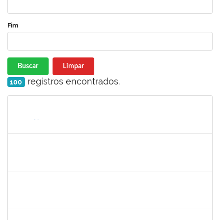
Fim
Buscar
Limpar
registros encontrados.
100
Matrícula
Nome
Cargo
Processo
Início
Fim
Status
1838559
IVANA TAVARES MURICY
Docente
23007.00000311/2025-95
10/03/2025
09/06/2025
Concluído
1646958
SILVANA BATISTA GAINO
Docente
23007.00002060/2025-14
10/03/2025
07/06/2025
Concluído