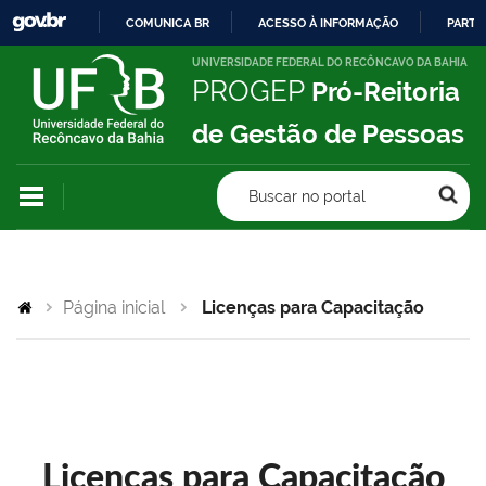
COMUNICA BR
ACESSO À INFORMAÇÃO
PARTI
IR
UNIVERSIDADE FEDERAL DO RECÔNCAVO DA BAHIA
PROGEP
Pró-Reitoria
PARA
O
de Gestão de Pessoas
CONTEÚDO
Buscar no portal
Página inicial
Licenças para Capacitação
Licenças para Capacitação