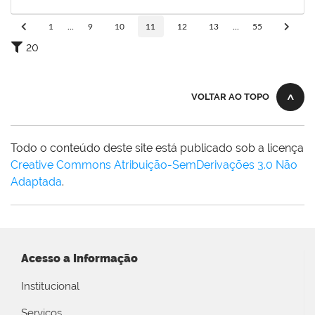
30/04/2025
Concluído
1
...
9
10
11
12
13
...
55
20
VOLTAR AO TOPO
Todo o conteúdo deste site está publicado sob a licença
Creative Commons Atribuição-SemDerivações 3.0 Não
Adaptada
.
Acesso a Informação
Institucional
Serviços