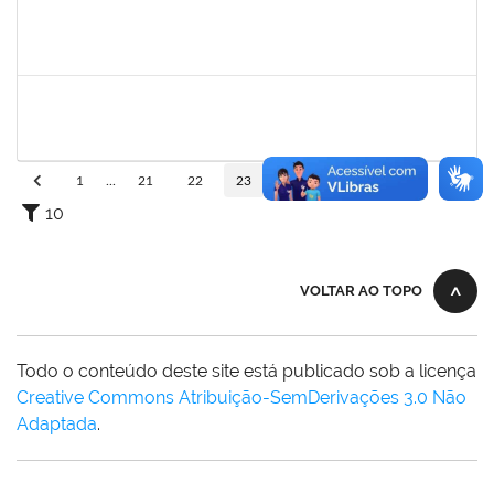
1758665
TCHERRISON DINIZ ALVES
Técnico
23007.00022521/2024-82
30/01/2025
28/02/2025
Concluído
2157751
REUBER DE CARVALHO CARDOSO
Técnico
23007.00000011/2025-47
30/01/2025
28/02/2025
Concluído
1
...
21
22
23
24
25
...
110
10
VOLTAR AO TOPO
Todo o conteúdo deste site está publicado sob a licença
Creative Commons Atribuição-SemDerivações 3.0 Não
Adaptada
.