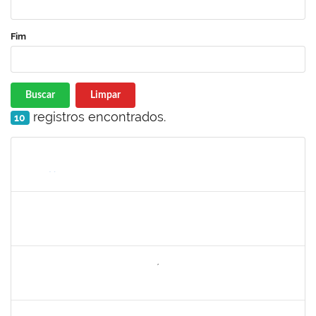
Fim
Buscar
Limpar
registros encontrados.
10
Matrícula
Nome
Cargo
Processo
Início
Fim
Status
1771488
VIRGILIO RODRIGUES DOS SANTOS
Técnico
23007.00024610/2024-36
10/02/2025
10/05/2025
Concluído
2260644
NILO CARLOS BANDEIRA NICÁCIO HONDA
Técnico
23007.00026283/2024-67
10/02/2025
10/05/2025
Concluído