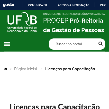
COMUNICA BR
ACESSO À INFORMAÇÃO
PARTI
IR
UNIVERSIDADE FEDERAL DO RECÔNCAVO DA BAHIA
PROGEP
Pró-Reitoria
PARA
O
de Gestão de Pessoas
CONTEÚDO
Buscar no portal
Página inicial
Licenças para Capacitação
Licenças para Capacitação